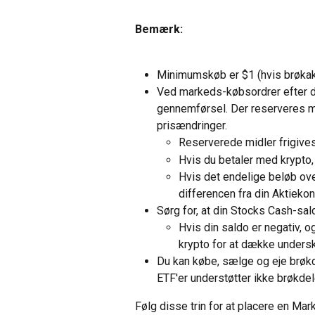
Bemærk:
Minimumskøb er $1 (hvis brøkakti
Ved markeds-købsordrer efter d
gennemførsel. Der reserveres mi
prisændringer.
Reserverede midler frigives,
Hvis du betaler med krypto,
Hvis det endelige beløb over
differencen fra din Aktiekon
Sørg for, at din Stocks Cash-sald
Hvis din saldo er negativ, o
krypto for at dække unders
Du kan købe, sælge og eje brøkdel
ETF'er understøtter ikke brøkdele
Følg disse trin for at placere en Ma