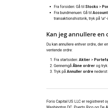
Fra forsiden: Gå til 
Stocks 
> 
Por
Fra bundmenuen: Gå til 
Account
transaktionshistorik, tryk på 'ur'-
Kan jeg annullere en o
Du kan annullere enhver ordre, der e
ventende ordre:
Fra startsiden: 
Aktier
 > 
Portefø
Gennemgå
 Åbne ordrer
 og tryk
Tryk på 
Annuller ordre
 nederst
Foris Capital US LLC er registreret og 
Washington DC, Puerto Rico og De Am