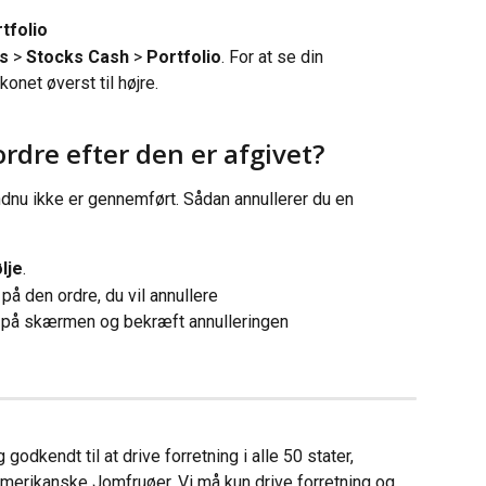
tfolio
s
 > 
Stocks Cash
 > 
Portfolio
. For at se din 
ikonet øverst til højre.
rdre efter den er afgivet?
ndnu ikke er gennemført. Sådan annullerer du en 
lje
.
 på den ordre, du vil annullere
 på skærmen og bekræft annulleringen
godkendt til at drive forretning i alle 50 stater, 
erikanske Jomfruøer. Vi må kun drive forretning og 