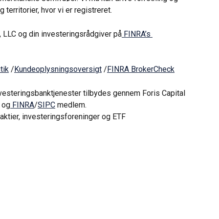
erritorier, hvor vi er registreret.
, LLC og din investeringsrådgiver på
 FINRA’s 
tik
 /
Kundeoplysningsoversigt
 /
FINRA BrokerCheck
nvesteringsbanktjenester tilbydes gennem Foris Capital 
r og
 FINRA
/
SIPC
 medlem.
aktier, investeringsforeninger og ETF