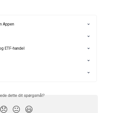
om Appen
r og ETF-handel
ede dette dit spørgsmål?
😞
😐
😃