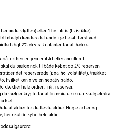
er understøttes) eller 1 hel aktie (hvis ikke).
ollarbeløb kendes det endelige beløb først ved 
dlertidigt 2% ekstra kontanter for at dække 
 når ordren er gennemført eller annulleret.
 skal du sælge nok til både købet og 2% reserven.
stiger det reserverede (pga. høj volatilitet), trækkes 
to, hvilket kan give en negativ saldo.
o dækker hele ordren, inkl. reserver.
g du sælger krypto for at finansiere ordren, sælg ekstra 
kuddet.
e af aktier for de fleste aktier. Nogle aktier og 
; her skal du købe hele aktier.
rkedssalgsordre: