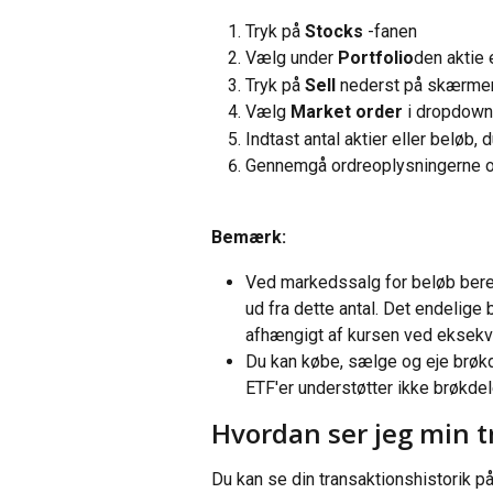
Tryk på 
Stocks
 -fanen
Vælg under 
Portfolio
den aktie 
Tryk på
 Sell
 nederst på skærme
Vælg 
Market order
 i dropdown
Indtast antal aktier eller beløb
Gennemgå ordreoplysningerne og
Bemærk:
Ved markedssalg for beløb beregn
ud fra dette antal. Det endelige
afhængigt af kursen ved eksekv
Du kan købe, sælge og eje brøkdel
ETF'er understøtter ikke brøkdele
Hvordan ser jeg min t
Du kan se din transaktionshistorik p