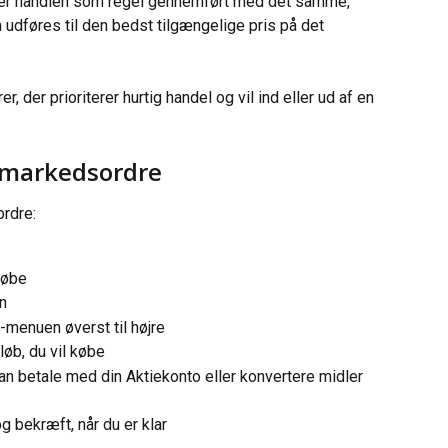
iver handlen som regel gennemført med det samme, 
 udføres til den bedst tilgængelige pris på det 
, der prioriterer hurtig handel og vil ind eller ud af en 
 markedsordre
rdre:
købe
n
-menuen øverst til højre
eløb, du vil købe
n betale med din Aktiekonto eller konvertere midler 
 bekræft, når du er klar