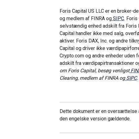
Foris Capital US LLC er en broker-d
og medlem af FINRA og
 SIPC
. Foris
selvstændig enhed adskilt fra Foris D
Capital handler ikke med salg, overfør
aktiver. Foris DAX, Inc. og andre til
Capital og driver ikke værdipapirfor
Crypto.com og andre enheder uden fo
adskilt fra værdipapirtransaktioner o
om Foris Capital, besøg venligst
 FIN
Clearing, medlem af FINRA og
 SIPC
.
Dette dokument er en oversættelse 
den engelske version gældende.