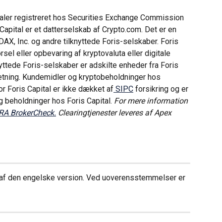
ealer registreret hos Securities Exchange Commission 
 Capital er et datterselskab af Crypto.com. Det er en 
AX, Inc. og andre tilknyttede Foris-selskaber. Foris 
sel eller opbevaring af kryptovaluta eller digitale 
knyttede Foris-selskaber er adskilte enheder fra Foris 
retning. Kundemidler og kryptobeholdninger hos 
r Foris Capital er ikke dækket af
 SIPC
 forsikring og er 
g beholdninger hos Foris Capital. 
For mere information 
RA BrokerCheck.
 Clearingtjenester leveres af Apex 
af den engelske version. Ved uoverensstemmelser er 