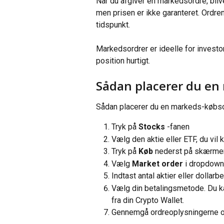
Når du afgiver en markedsordre, bl
men prisen er ikke garanteret. Ordren
tidspunkt.
Markedsordrer er ideelle for investorer
position hurtigt.
Sådan placerer du en
Sådan placerer du en markeds-købso
Tryk på 
Stocks
 -fanen
Vælg den aktie eller ETF, du vil 
Tryk på
 Køb
 nederst på skærme
Vælg 
Market order
 i dropdown
Indtast antal aktier eller dollarb
Vælg din betalingsmetode. Du ka
fra din Crypto Wallet.
Gennemgå ordreoplysningerne og