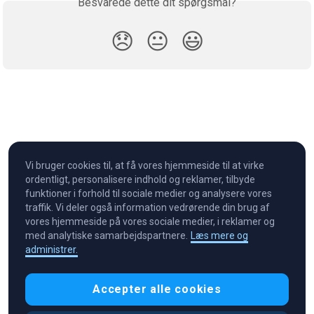
Besvarede dette dit spørgsmål?
😞
😐
😃
Vi bruger cookies til, at få vores hjemmeside til at virke
ordentligt, personalisere indhold og reklamer, tilbyde
funktioner i forhold til sociale medier og analysere vores
traffik. Vi deler også information vedrørende din brug af
vores hjemmeside på vores sociale medier, i reklamer og
med analytiske samarbejdspartnere.
Læs mere og
administrer.
Cryptocurrency in Every Wallet™
Accepter alle cookies