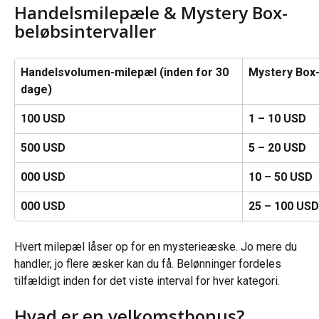
Handelsmilepæle & Mystery Box-
beløbsintervaller
Handelsvolumen-milepæl (inden for 30 
Mystery Box-
dage)
100 USD
1 – 10 USD
500 USD
5 – 20 USD
000 USD
10 – 50 USD
000 USD
25 – 100 USD
Hvert milepæl låser op for en mysterieæske. Jo mere du 
handler, jo flere æsker kan du få. Belønninger fordeles 
tilfældigt inden for det viste interval for hver kategori.
Hvad er en velkomstbonus?