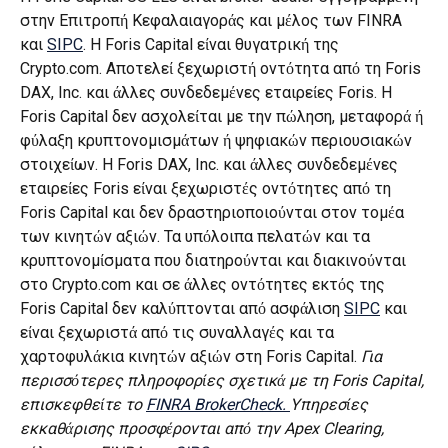
στην Επιτροπή Κεφαλαιαγοράς και μέλος των FINRA 
και 
SIPC
. Η Foris Capital είναι θυγατρική της 
Crypto.com. Αποτελεί ξεχωριστή οντότητα από τη Foris 
DAX, Inc. και άλλες συνδεδεμένες εταιρείες Foris. Η 
Foris Capital δεν ασχολείται με την πώληση, μεταφορά ή 
φύλαξη κρυπτονομισμάτων ή ψηφιακών περιουσιακών 
στοιχείων. Η Foris DAX, Inc. και άλλες συνδεδεμένες 
εταιρείες Foris είναι ξεχωριστές οντότητες από τη 
Foris Capital και δεν δραστηριοποιούνται στον τομέα 
των κινητών αξιών. Τα υπόλοιπα πελατών και τα 
κρυπτονομίσματα που διατηρούνται και διακινούνται 
στο Crypto.com και σε άλλες οντότητες εκτός της 
Foris Capital δεν καλύπτονται από ασφάλιση 
SIPC
 και 
είναι ξεχωριστά από τις συναλλαγές και τα 
χαρτοφυλάκια κινητών αξιών στη Foris Capital. 
Για 
περισσότερες πληροφορίες σχετικά με τη Foris Capital, 
επισκεφθείτε το 
FINRA BrokerCheck. 
Υπηρεσίες 
εκκαθάρισης προσφέρονται από την Apex Clearing, 