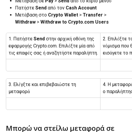
Μετάβαση σε 
Pay
 > 
Send
 από το κύριο μενού
Πατήστε 
Send
 από τον 
Cash Account
Μετάβαση στο 
Crypto Wallet 
> 
Transfer
 > 
Withdraw
 > 
Withdraw to Crypto.com Users
1. Πατήστε 
Send
 στην αρχική οθόνη της 
2. Επιλέξτε τ
εφαρμογής Crypto.com. Επιλέξτε μία από 
νόμισμα που θ
τις επαφές σας ή αναζητήστε παραλήπτη.
εισάγετε το 
3. Ελέγξτε και επιβεβαιώστε τη 
4. Η μεταφορ
μεταφορά
ο παραλήπτης
Μπορώ να στείλω μεταφορά σε 