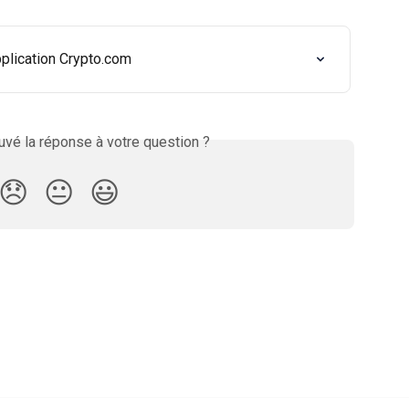
application Crypto.com
vé la réponse à votre question ?
😞
😐
😃