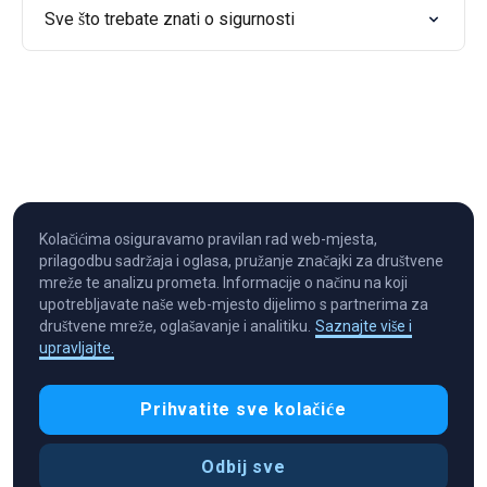
Sve što trebate znati o sigurnosti
Kolačićima osiguravamo pravilan rad web-mjesta,
prilagodbu sadržaja i oglasa, pružanje značajki za društvene
mreže te analizu prometa. Informacije o načinu na koji
upotrebljavate naše web-mjesto dijelimo s partnerima za
društvene mreže, oglašavanje i analitiku.
Saznajte više i
upravljajte.
Cryptocurrency in Every Wallet™
Prihvatite sve kolačiće
Odbij sve
Preference kolačića