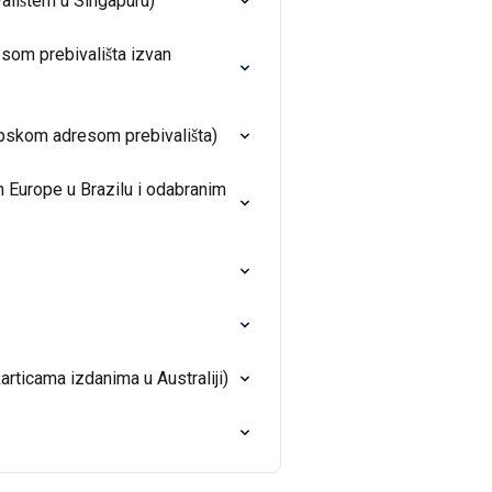
alištem u Singapuru)
esom prebivališta izvan
opskom adresom prebivališta)
n Europe u Brazilu i odabranim
articama izdanima u Australiji)