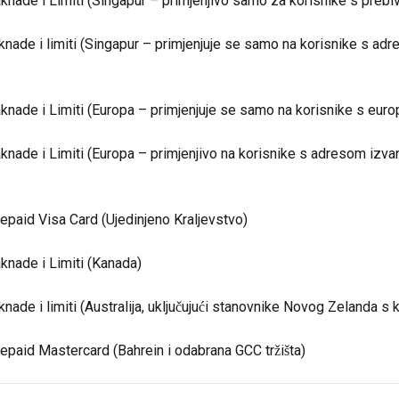
nade i Limiti (Singapur – primjenjivo samo za korisnike s prebiv
nade i limiti (Singapur – primjenjuje se samo na korisnike s adr
nade i Limiti (Europa – primjenjuje se samo na korisnike s eur
nade i Limiti (Europa – primjenjivo na korisnike s adresom izva
epaid Visa Card (Ujedinjeno Kraljevstvo)
knade i Limiti (Kanada)
ade i limiti (Australija, uključujući stanovnike Novog Zelanda s k
epaid Mastercard (Bahrein i odabrana GCC tržišta)