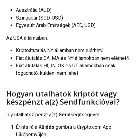
Ausztrália (AUD)
Szingapúr (SGD, USD)
Egyesült Arab Emírségek (AED, USD)
Az USA államaiban:
Kriptoátutalás NY államban nem elérhető
Fiat átutalás CA, MA és NY államokban nem elérhető
Fiat átutalás HI, IN, OK és UT államokban csak 
fogadható, küldeni nem lehet
Hogyan utalhatok kriptót vagy 
készpénzt a(z) Sendfunkcióval?
Így utalhatsz pénzt a(z) 
Send
segítségével:
Érints rá a 
Küldés
 gombra a Crypto.com App 
főképernyőjén