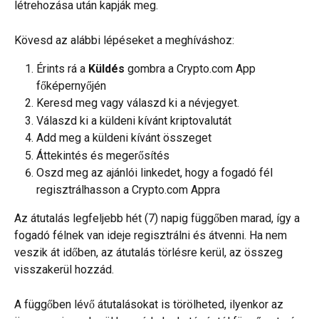
létrehozása után kapják meg.
Kövesd az alábbi lépéseket a meghíváshoz:
Érints rá a 
Küldés
 gombra a Crypto.com App 
főképernyőjén
Keresd meg vagy válaszd ki a névjegyet.
Válaszd ki a küldeni kívánt kriptovalutát
Add meg a küldeni kívánt összeget
Áttekintés és megerősítés
Oszd meg az ajánlói linkedet, hogy a fogadó fél 
regisztrálhasson a Crypto.com Appra
Az átutalás legfeljebb hét (7) napig függőben marad, így a 
fogadó félnek van ideje regisztrálni és átvenni. Ha nem 
veszik át időben, az átutalás törlésre kerül, az összeg 
visszakerül hozzád.
A függőben lévő átutalásokat is törölheted, ilyenkor az 