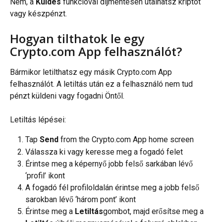
Nem, a 
Küldés
 funkcióval díjmentesen utalhatsz kriptót 
vagy készpénzt.
Hogyan tilthatok le egy 
Crypto.com App felhasználót?
Bármikor letilthatsz egy másik Crypto.com App 
felhasználót. A letiltás után ez a felhasználó nem tud 
pénzt küldeni vagy fogadni Öntől.
Letiltás lépései:
Tap 
Send
 from the Crypto.com App home screen
Válassza ki vagy keresse meg a fogadó felet
Érintse meg a képernyő jobb felső sarkában lévő 
‘profil’ ikont
A fogadó fél profiloldalán érintse meg a jobb felső 
sarokban lévő ‘három pont’ ikont
Érintse meg a 
Letiltás
gombot, majd erősítse meg a 