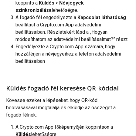
koppints a 
Küldés 
> 
Névjegyek 
szinkronizálása
lehetőségre.
A fogadó fél engedélyezte a
 Kapcsolat láthatóság
beállítást a Crypto.com App adatvédelmi 
beállításaiban. Részletekért lásd a „Hogyan 
módosíthatom az adatvédelmi beállításaimat?” részt.
Engedélyezte a Crypto.com App számára, hogy 
hozzáférjen a névjegyeihez a telefon adatvédelmi 
beállításaiban
Küldés fogadó fél keresése QR-kóddal
Kövesse ezeket a lépéseket, hogy QR-kód 
beolvasásával megtalálja és elküldje az összeget a 
fogadó félnek:
A Crypto.com App főképernyőjén koppintson a
Küldés
lehetőségre