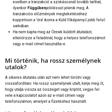
esetben a tranzakció a szokásosnál tovább tarthat, 
ilyenkor 
Függőben
jelöléssel jelenik meg. A 
tranzakciós előzmények megtekintéséhez 
koppintson a 'óra' ikonra a Küld főképernyő jobb felső 
sarkában.
Ha nem kapta meg az Önnek küldött átutalást, 
ellenőrizze a feladónál, hogy a helyes telefonszámot 
vagy e-mail címet használta-e.
Mi történik, ha rossz személynek 
utalok?
A sikeres átutalás után azt nem lehet törölni vagy 
visszafordítani. Ha rossz személynek utalt, kérje meg őt, 
hogy utalja vissza az összeget vagy kriptót, vegye fel 
vele a kapcsolatot azon az e-mail címen vagy 
telefonszámon, amelyet a fizetéshez használt.