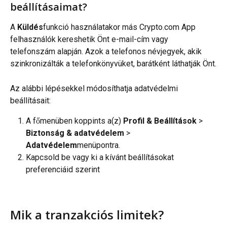
beállításaimat?
A 
Küldés
funkció használatakor más Crypto.com App 
felhasználók kereshetik Önt e-mail-cím vagy 
telefonszám alapján. Azok a telefonos névjegyek, akik 
szinkronizálták a telefonkönyvüket, barátként láthatják Önt.
Az alábbi lépésekkel módosíthatja adatvédelmi 
beállításait:
A főmenüben koppints a(z) 
Profil &
Beállítások 
> 
Biztonság & adatvédelem
 > 
Adatvédelem
menüpontra.
Kapcsold be vagy ki a kívánt beállításokat 
preferenciáid szerint
Mik a tranzakciós limitek?