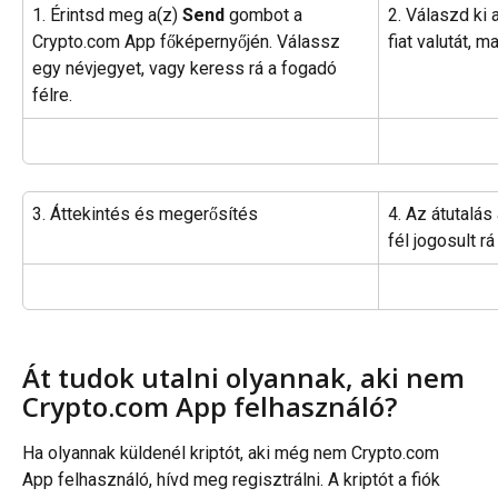
1. Érintsd meg a(z) 
Send
 gombot a 
2. Válaszd ki 
Crypto.com App főképernyőjén. Válassz 
fiat valutát, 
egy névjegyet, vagy keress rá a fogadó 
félre.
3. Áttekintés és megerősítés
4. Az átutalás
fél jogosult rá
Át tudok utalni olyannak, aki nem 
Crypto.com App felhasználó?
Ha olyannak küldenél kriptót, aki még nem Crypto.com 
App felhasználó, hívd meg regisztrálni. A kriptót a fiók 