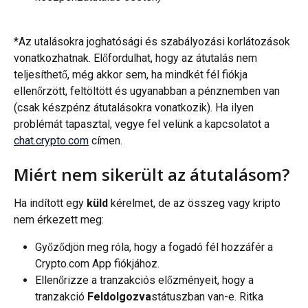
*Az utalásokra joghatósági és szabályozási korlátozások 
vonatkozhatnak. Előfordulhat, hogy az átutalás nem 
teljesíthető, még akkor sem, ha mindkét fél fiókja 
ellenőrzött, feltöltött és ugyanabban a pénznemben van 
(csak készpénz átutalásokra vonatkozik). Ha ilyen 
problémát tapasztal, vegye fel velünk a kapcsolatot a 
chat.crypto.com
 címen.
Miért nem sikerült az átutalásom?
Ha indított egy 
küld
 kérelmet, de az összeg vagy kripto 
nem érkezett meg:
Győződjön meg róla, hogy a fogadó fél hozzáfér a 
Crypto.com App fiókjához.
Ellenőrizze a tranzakciós előzményeit, hogy a 
tranzakció 
Feldolgozva
státuszban van-e. Ritka 