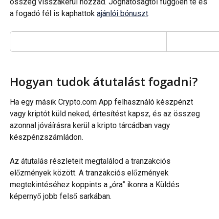
összeg visszakerül hozzád. Joghatóságtól függően te és 
a fogadó fél is kaphattok 
ajánlói bónuszt
.
Hogyan tudok átutalást fogadni?
Ha egy másik Crypto.com App felhasználó készpénzt 
vagy kriptót küld neked, értesítést kapsz, és az összeg 
azonnal jóváírásra kerül a kripto tárcádban vagy 
készpénzszámládon.
Az átutalás részleteit megtalálod a tranzakciós 
előzmények között. A tranzakciós előzmények 
megtekintéséhez koppints a „óra” ikonra a Küldés 
képernyő jobb felső sarkában.