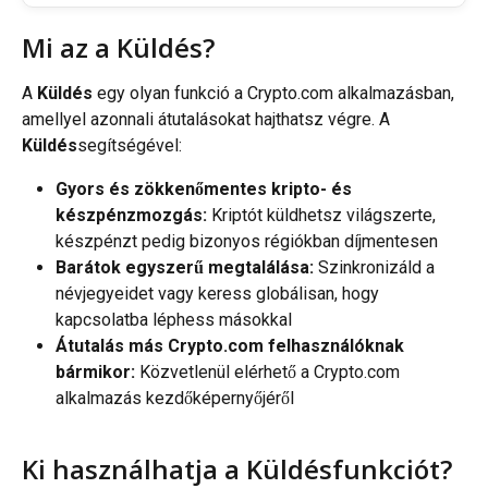
Mi az a Küldés?
A 
Küldés
 egy olyan funkció a Crypto.com alkalmazásban, 
amellyel azonnali átutalásokat hajthatsz végre. A 
Küldés
segítségével:
Gyors és zökkenőmentes kripto- és 
készpénzmozgás: 
Kriptót küldhetsz világszerte, 
készpénzt pedig bizonyos régiókban díjmentesen
Barátok egyszerű megtalálása: 
Szinkronizáld a 
névjegyeidet vagy keress globálisan, hogy 
kapcsolatba léphess másokkal
Átutalás más Crypto.com felhasználóknak 
bármikor: 
Közvetlenül elérhető a Crypto.com 
alkalmazás kezdőképernyőjéről
Ki használhatja a Küldésfunkciót?