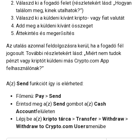
Válaszd ki a fogadó felet (részletekért lásd: „Hogyan 
találom meg, kinek utalhatok?”)
Válaszd ki a küldeni kívánt kripto- vagy fiat valutát
Add meg a küldeni kívánt összeget
Áttekintés és megerősítés
Az utalás azonnal feldolgozásra kerül, ha a fogadó fél 
jogosult. További részletekért lásd: „Miért nem tudok 
pénzt vagy kriptót küldeni más Crypto.com App 
felhasználónak?”
A(z) 
Send
 funkciót így is elérheted:
Főmenü: 
Pay
 > 
Send
Érintsd meg a(z) 
Send
 gombot a(z) 
Cash 
Account
felületen
Lépj be a(z) 
kripto tárca 
> 
Transfer
 > 
Withdraw
 > 
Withdraw to Crypto.com Users
menübe