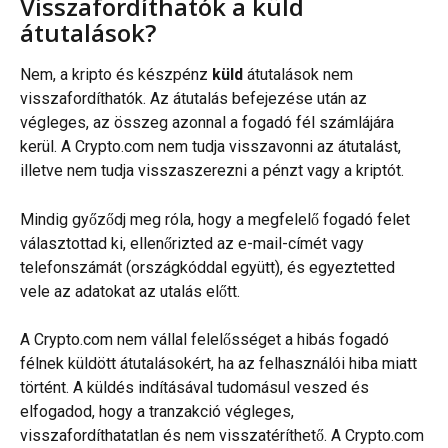
Visszafordíthatók a küld 
átutalások?
Nem, a kripto és készpénz 
küld
 átutalások nem 
visszafordíthatók. Az átutalás befejezése után az 
végleges, az összeg azonnal a fogadó fél számlájára 
kerül. A Crypto.com nem tudja visszavonni az átutalást, 
illetve nem tudja visszaszerezni a pénzt vagy a kriptót.
Mindig győződj meg róla, hogy a megfelelő fogadó felet 
választottad ki, ellenőrizted az e-mail-címét vagy 
telefonszámát (országkóddal együtt), és egyeztetted 
vele az adatokat az utalás előtt.
A Crypto.com nem vállal felelősséget a hibás fogadó 
félnek küldött átutalásokért, ha az felhasználói hiba miatt 
történt. A küldés indításával tudomásul veszed és 
elfogadod, hogy a tranzakció végleges, 
visszafordíthatatlan és nem visszatéríthető. A Crypto.com 