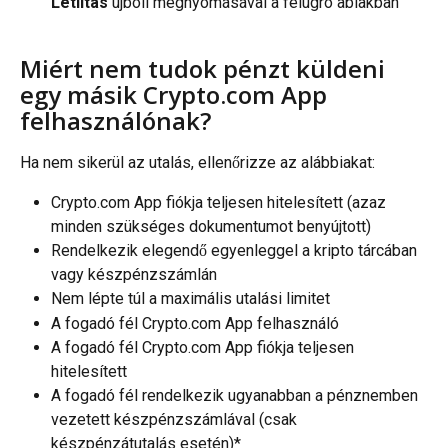
Letiltás
 újbóli megnyomásával a felugró ablakban
Miért nem tudok pénzt küldeni 
egy másik Crypto.com App 
felhasználónak?
Ha nem sikerül az utalás, ellenőrizze az alábbiakat:
Crypto.com App fiókja teljesen hitelesített (azaz 
minden szükséges dokumentumot benyújtott)
Rendelkezik elegendő egyenleggel a kripto tárcában 
vagy készpénzszámlán
Nem lépte túl a maximális utalási limitet
A fogadó fél Crypto.com App felhasználó
A fogadó fél Crypto.com App fiókja teljesen 
hitelesített
A fogadó fél rendelkezik ugyanabban a pénznemben 
vezetett készpénzszámlával (csak 
készpénzátutalás esetén)*