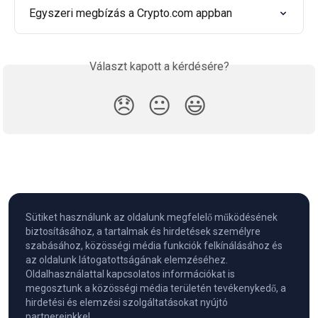
Egyszeri megbízás a Crypto.com appban
Választ kapott a kérdésére?
😞
😐
😃
Sütiket használunk az oldalunk megfelelő működésének
biztosításához, a tartalmak és hirdetések személyre
szabásához, közösségi média funkciók felkínálásához és
az oldalunk látogatottságának elemzéséhez.
Oldalhasználattal kapcsolatos információkat is
megosztunk a közösségi média területén tevékenykedő, a
hirdetési és elemzési szolgáltatásokat nyújtó
partnereinkkel.