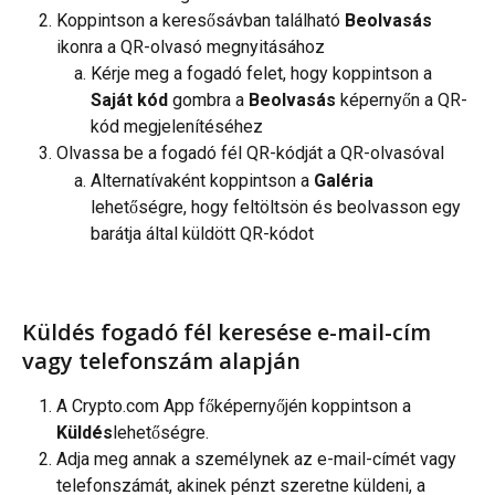
Koppintson a keresősávban található 
Beolvasás
ikonra a QR-olvasó megnyitásához
Kérje meg a fogadó felet, hogy koppintson a 
Saját kód 
gombra a 
Beolvasás
 képernyőn a QR-
kód megjelenítéséhez
Olvassa be a fogadó fél QR-kódját a QR-olvasóval
Alternatívaként koppintson a 
Galéria
lehetőségre, hogy feltöltsön és beolvasson egy 
barátja által küldött QR-kódot
Küldés fogadó fél keresése e-mail-cím 
vagy telefonszám alapján
A Crypto.com App főképernyőjén koppintson a 
Küldés
lehetőségre.
Adja meg annak a személynek az e-mail-címét vagy 
telefonszámát, akinek pénzt szeretne küldeni, a 