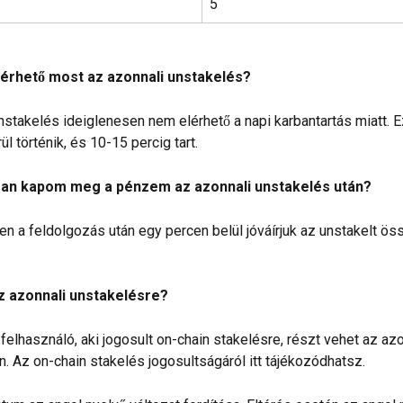
5
érhető most az azonnali unstakelés?
nstakelés ideiglenesen nem elérhető a napi karbantartás miatt. E
l történik, és 10-15 percig tart.
san kapom meg a pénzem az azonnali unstakelés után?
n a feldolgozás után egy percen belül jóváírjuk az unstakelt ös
az azonnali unstakelésre?
felhasználó, aki jogosult on-chain stakelésre, részt vehet az azo
. Az on-chain stakelés jogosultságáról itt tájékozódhatsz.