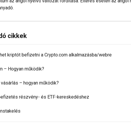
um az angol nyelvű változat fordítása. Eltérés esetén az angol 
ányadó.
dó cikkek
het kriptót befizetni a Crypto.com alkalmazásba/webre
rn – Hogyan működik?
 vásárlás – hogyan működik?
befizetés részvény- és ETF-kereskedéshez
unstakelés