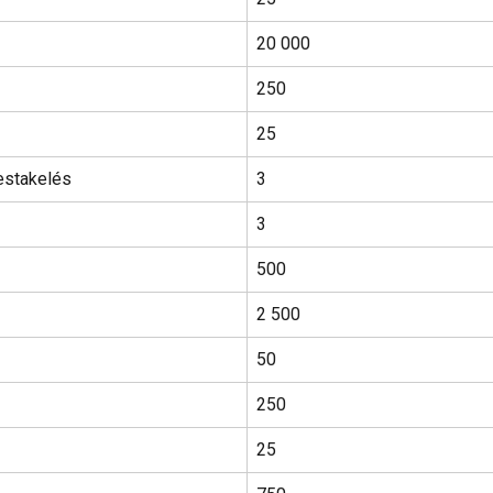
20 000
250
25
estakelés
3
3
500
2 500
50
250
25