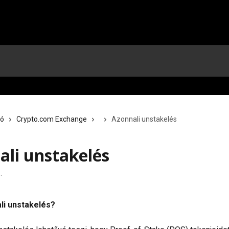
ió
Crypto.com Exchange
Azonnali unstakelés
ali unstakelés
.
li unstakelés?