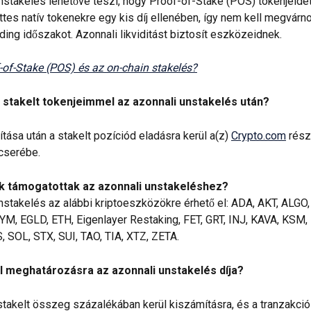
nstakelés lehetővé teszi, hogy Proof-of-Stake (POS) tokenjeidet
tes natív tokenekre egy kis díj ellenében, így nem kell megvárno
ding időszakot. Azonnali likviditást biztosít eszközeidnek.
-of-Stake (POS) és az on-chain stakelés?
a stakelt tokenjeimmel az azonnali unstakelés után? 
tása után a stakelt pozíciód eladásra kerül a(z) 
Crypto.com
 rész
cserébe.
k támogatottak az azonnali unstakeléshez?
nstakelés az alábbi kriptoeszközökre érhető el: ADA, AKT, ALGO,
M, EGLD, ETH, Eigenlayer Restaking, FET, GRT, INJ, KAVA, KSM,
 SOL, STX, SUI, TAO, TIA, XTZ, ZETA.
 meghatározásra az azonnali unstakelés díja?
nstakelt összeg százalékában kerül kiszámításra, és a tranzakci