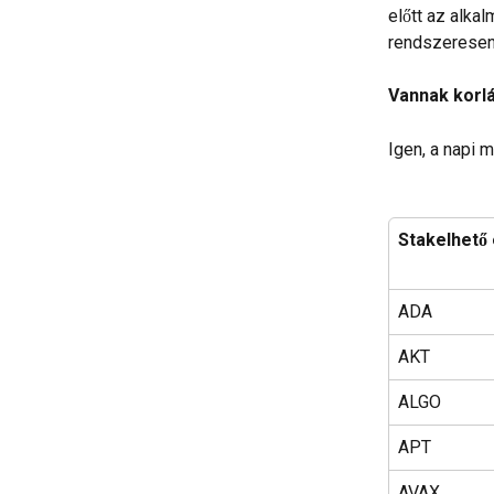
előtt az alka
rendszeresen 
Vannak korlá
Igen, a napi 
Stakelhető
ADA
AKT
ALGO
APT
AVAX