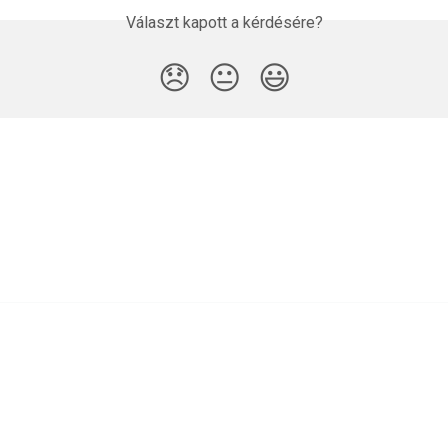
Választ kapott a kérdésére?
😞
😐
😃