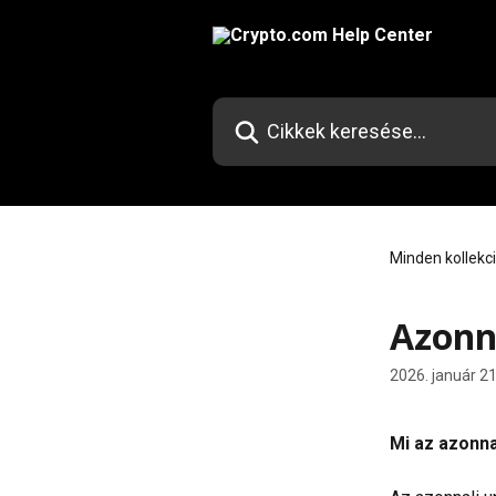
Ugrás a fő tartalomra
Cikkek keresése…
Minden kollekc
Azonn
2026. január 21
Mi az azonna