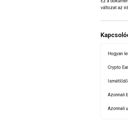
Ez a dokument
változat az ir
Kapcsoló
Hogyan le
Crypto Ea
Ismétlődő
Azonnali 
Azonnali 