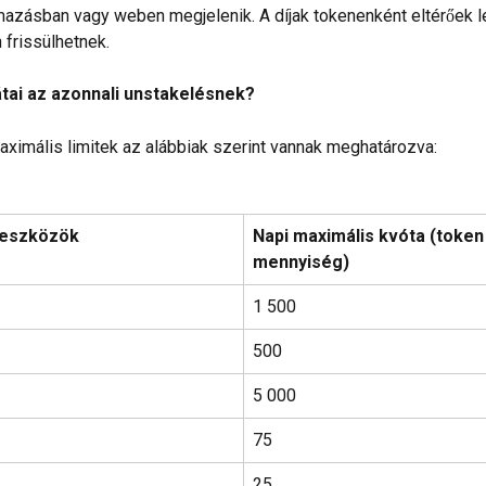
lmazásban vagy weben megjelenik. A díjak tokenenként eltérőek l
frissülhetnek.
tai az azonnali unstakelésnek?
maximális limitek az alábbiak szerint vannak meghatározva:
 eszközök 
Napi maximális kvóta (token
mennyiség)
1 500
500
5 000
75
25