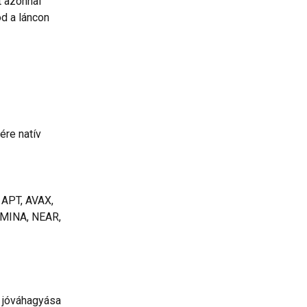
 azonnal 
d a láncon 
ére natív 
 APT, AVAX, 
 MINA, NEAR, 
ó jóváhagyása 