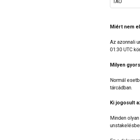
TAO
Miért nem el
Az azonnali u
01:30 UTC körü
Milyen gyor
Normál esetbe
tárcádban.
Ki jogosult 
Minden olyan 
unstakelésben