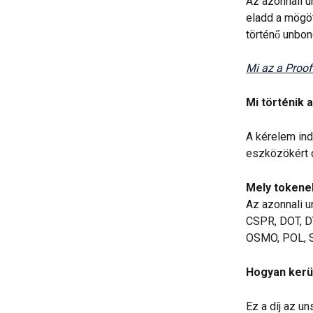
Az azonnali u
eladd a mögöt
történő unbon
Mi az a Proof
Mi történik 
A kérelem indí
eszközökért 
Mely tokene
Az azonnali u
CSPR, DOT, DY
OSMO, POL, S,
Hogyan kerül
Ez a díj az u