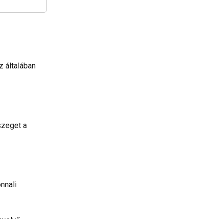
z általában 
szeget a 
nnali 