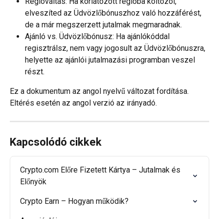
Régióváltás: Ha korlátozott régióba költözöl, 
elveszíted az Üdvözlőbónuszhoz való hozzáférést, 
de a már megszerzett jutalmak megmaradnak.
Ajánló vs. Üdvözlőbónusz: Ha ajánlókóddal 
regisztrálsz, nem vagy jogosult az Üdvözlőbónuszra, 
helyette az ajánlói jutalmazási programban veszel 
részt.
Ez a dokumentum az angol nyelvű változat fordítása. 
Eltérés esetén az angol verzió az irányadó.
Kapcsolódó cikkek
Crypto.com Előre Fizetett Kártya – Jutalmak és 
Előnyök
Crypto Earn – Hogyan működik?