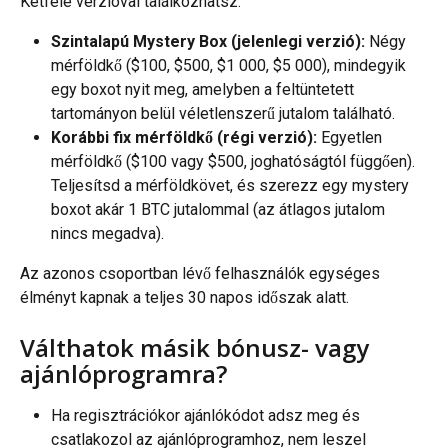
Kétféle verzióval találkozhatsz:
Szintalapú Mystery Box (jelenlegi verzió):
 Négy 
mérföldkő ($100, $500, $1 000, $5 000), mindegyik 
egy boxot nyit meg, amelyben a feltüntetett 
tartományon belül véletlenszerű jutalom található.
Korábbi fix mérföldkő (régi verzió):
 Egyetlen 
mérföldkő ($100 vagy $500, joghatóságtól függően). 
Teljesítsd a mérföldkövet, és szerezz egy mystery 
boxot akár 1 BTC jutalommal (az átlagos jutalom 
nincs megadva).
Az azonos csoportban lévő felhasználók egységes 
élményt kapnak a teljes 30 napos időszak alatt.
Válthatok másik bónusz- vagy 
ajánlóprogramra?
Ha regisztrációkor ajánlókódot adsz meg és 
csatlakozol az ajánlóprogramhoz, nem leszel 