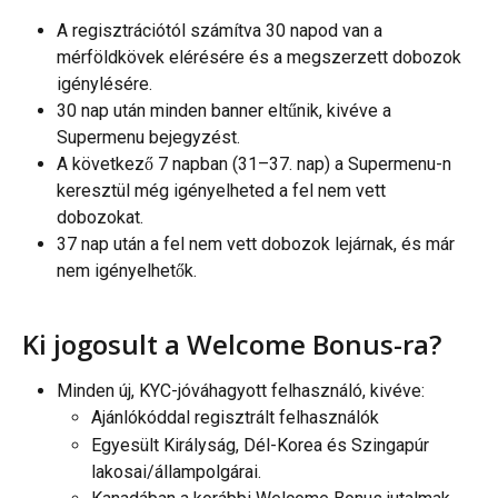
A regisztrációtól számítva 30 napod van a 
mérföldkövek elérésére és a megszerzett dobozok 
igénylésére.
30 nap után minden banner eltűnik, kivéve a 
Supermenu bejegyzést.
A következő 7 napban (31–37. nap) a Supermenu-n 
keresztül még igényelheted a fel nem vett 
dobozokat.
37 nap után a fel nem vett dobozok lejárnak, és már 
nem igényelhetők.
Ki jogosult a Welcome Bonus-ra?
Minden új, KYC-jóváhagyott felhasználó, kivéve:
Ajánlókóddal regisztrált felhasználók
Egyesült Királyság, Dél-Korea és Szingapúr 
lakosai/állampolgárai.