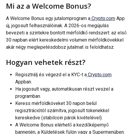
Mi az a Welcome Bonus?
A Welcome Bonus egy jutalomprogram a
 Crypto.com
 App 
új, jogosult felhasználóinak. A 2026-os megújulás 
bevezeti a szintekre bontott mérföldkő rendszert: az első 
30 napban elért kereskedelmi volumen mérföldkövekkel 
akár négy meglepetésdoboz jutalmat is feloldhatsz.
Hogyan vehetek részt?
Regisztrálj és végezd el a KYC-t a
 Crypto.com
Appban.
Ha jogosult vagy, automatikusan részt veszel a 
programban.
Keress mérföldköveket 30 napon belül 
regisztrációtól számítva, jogosult tokenekkel 
kereskedve (stabilcoin párok kivételével).
A Welcome Bonus elérhető a kezdőképernyő 
bannerjén, a Küldetések fülön vagy a Supermenüben.