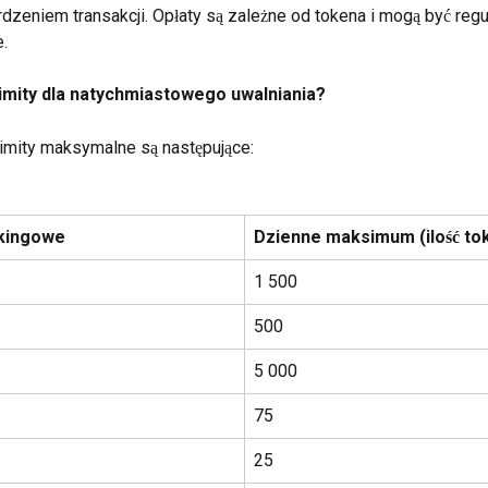
dzeniem transakcji. Opłaty są zależne od tokena i mogą być regu
.
 limity dla natychmiastowego uwalniania?
limity maksymalne są następujące:
kingowe 
Dzienne maksimum (ilość t
1 500
500
5 000
75
25