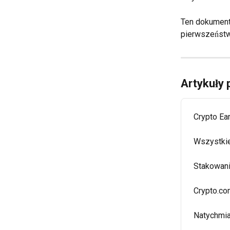
Ten dokument 
pierwszeństw
Artykuły
Crypto Ea
Wszystkie
Stakowani
Crypto.co
Natychmi