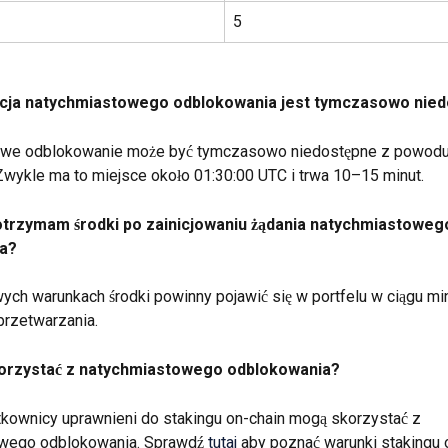
5
cja natychmiastowego odblokowania jest tymczasowo nied
we odblokowanie może być tymczasowo niedostępne z powodu 
Zwykle ma to miejsce około 01:30:00 UTC i trwa 10–15 minut.
otrzymam środki po zainicjowaniu żądania natychmiastoweg
a?
ch warunkach środki powinny pojawić się w portfelu w ciągu mi
przetwarzania.
orzystać z natychmiastowego odblokowania?
kownicy uprawnieni do stakingu on-chain mogą skorzystać z 
wego odblokowania. Sprawdź 
tutaj
 aby poznać warunki stakingu 