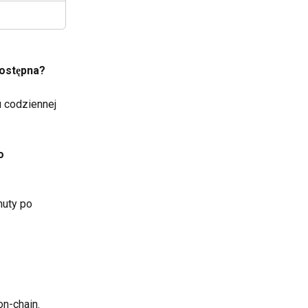
ostępna?
codziennej 
o 
nuty po 
on-chain.