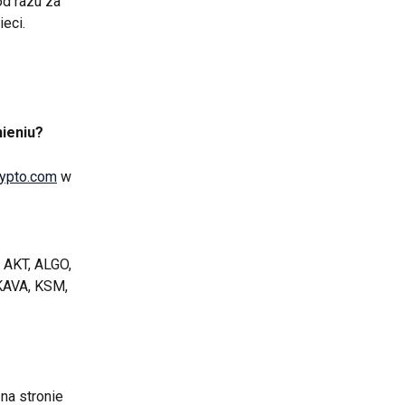
d razu za 
eci. 
ieniu? 
ypto.com
 w 
 AKT, ALGO, 
KAVA, KSM, 
na stronie 