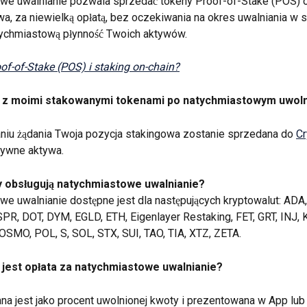
we uwalnianie pozwala sprzedać tokeny Proof-of-Stake (POS) o
a, za niewielką opłatą, bez oczekiwania na okres uwalniania w si
ychmiastową płynność Twoich aktywów.
of-of-Stake (POS) i staking on-chain?
ię z moimi stakowanymi tokenami po natychmiastowym uwoln
niu żądania Twoja pozycja stakingowa zostanie sprzedana do 
Cr
tywne aktywa.
y obsługują natychmiastowe uwalnianie?
e uwalnianie dostępne jest dla następujących kryptowalut: ADA,
PR, DOT, DYM, EGLD, ETH, Eigenlayer Restaking, FET, GRT, INJ, 
SMO, POL, S, SOL, STX, SUI, TAO, TIA, XTZ, ZETA.
 jest opłata za natychmiastowe uwalnianie?
ana jest jako procent uwolnionej kwoty i prezentowana w App lub 