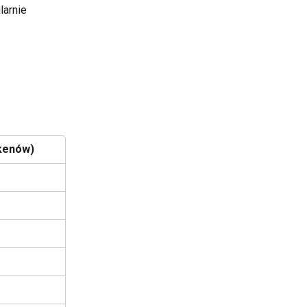
larnie 
okenów)