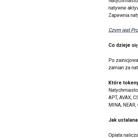
Natychmiasto
natywne aktyw
Zapewnia nat
Czym jest Pro
Co dzieje s
Po zainicjowa
zamian za na
Które token
Natychmiastow
APT, AVAX, CS
MINA, NEAR, O
Jak ustalana
Opłata nalicz