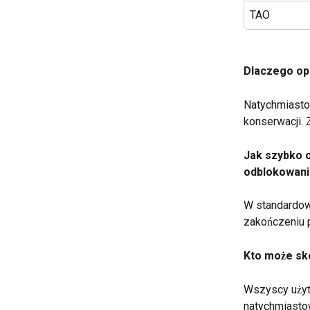
TAO
Dlaczego op
Natychmiasto
konserwacji. 
Jak szybko 
odblokowani
W standardowy
zakończeniu 
Kto może sk
Wszyscy użyt
natychmiasto