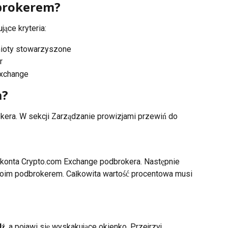
brokerem?
ące kryteria:
mioty stowarzyszone
r
Exchange
a?
okera. W sekcji Zarządzanie prowizjami przewiń do 
konta Crypto.com Exchange podbrokera. Następnie 
woim podbrokerem. Całkowita wartość procentowa musi 
dź
, a pojawi się wyskakujące okienko. Przejrzyj 