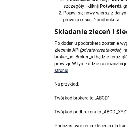
szczegóły i kliknij 
Potwierdź
, 
Pojawi się nowy wiersz z danym
prowizji i usunąć podbrokera.
Składanie zleceń i śl
Po dodaniu podbrokera zostanie wy
zlecenia API
(private/create-order
), 
broker_id. Broker_id będzie teraz gł
prowizji. W tym kodzie rozróżniana je
stronie
.
Na przykład:
Twój kod brokera to „ABCD”
Twój kod podbrokera to „ABCD_XYZ
Podczas tworzenia zlecenia dla tra