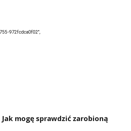
b755-972fcdca0f02",
 Jak mogę sprawdzić zarobioną 