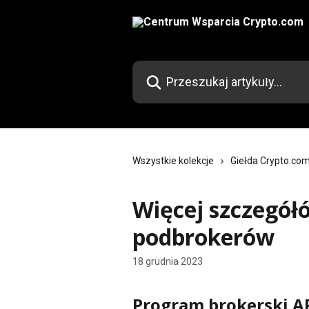
Przejdź do głównej zawartości
Przeszukaj artykuły...
Wszystkie kolekcje
Giełda Crypto.co
Więcej szczegół
podbrokerów
18 grudnia 2023
Program brokerski AP