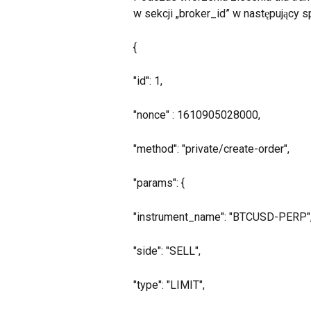
w sekcji „broker_id” w następujący 
{
"id": 1,
"nonce" : 1610905028000,
"method": "private/create-order",
"params": {
"instrument_name": "BTCUSD-PERP"
"side": "SELL",
"type": "LIMIT",