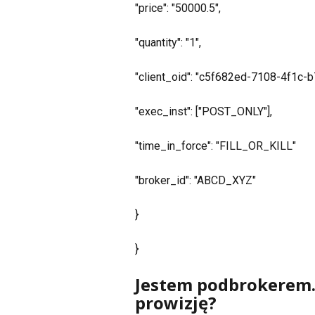
"price": "50000.5",
"quantity": "1",
"client_oid": "c5f682ed-7108-4f1c-
"exec_inst": ["POST_ONLY"],
"time_in_force": "FILL_OR_KILL"
"broker_id": "ABCD_XYZ"
}
}
Jestem podbrokerem.
prowizję?