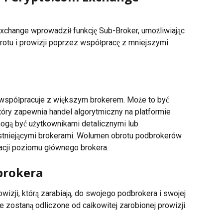
xchange wprowadził funkcję Sub-Broker, umożliwiając 
tu i prowizji poprzez współpracę z mniejszymi 
y współpracuje z większym brokerem. Może to być 
óry zapewnia handel algorytmiczny na platformie 
ogą być użytkownikami detalicznymi lub 
 istniejącymi brokerami. Wolumen obrotu podbrokerów 
acji poziomu głównego brokera.
brokera
izji, którą zarabiają, do swojego podbrokera i swojej 
 zostaną odliczone od całkowitej zarobionej prowizji.