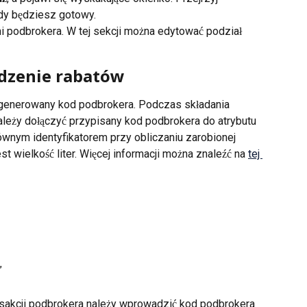
gdy będziesz gotowy.
i podbrokera. W tej sekcji można edytować podział 
edzenie rabatów
generowany kod podbrokera. Podczas składania 
należy dołączyć przypisany kod podbrokera do atrybutu 
ównym identyfikatorem przy obliczaniu zarobionej 
st wielkość liter. Więcej informacji można znaleźć na 
tej 
”
nsakcji podbrokera należy wprowadzić kod podbrokera 