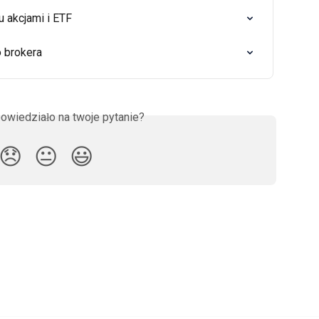
 akcjami i ETF
o brokera
owiedziało na twoje pytanie?
😞
😐
😃