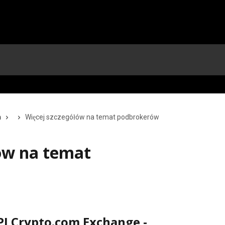
m
Więcej szczegółów na temat podbrokerów
ów na temat
I Crypto.com Exchange - 