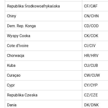
Republika Środkowoafrykańska
CF/CAF
Chiny
CN/CHN
Dem. Rep. Konga
CD/COD
Wyspy Cooka
CK/COK
Cote d’Ivoire
CI/CIV
Chorwacja
HR/HRV
Kuba
CU/CUB
Curaçao
CW/CUW
Cypr
CY/CYP
Republika Czeska
CZ/CZE
Dania
DK/DNK