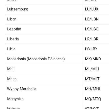
Luksemburg
LU/LUX
Liban
LB/LBN
Lesotho
LS/LSO
Liberia
LR/LBR
Libia
LY/LBY
Macedonia (Macedonia Północna)
MK/MKD
Mali
ML/MLI
Malta
MT/MLT
Wyspy Marshalla
MH/MHL
Martynika
MQ/MTQ
Majotta
YT/MYT