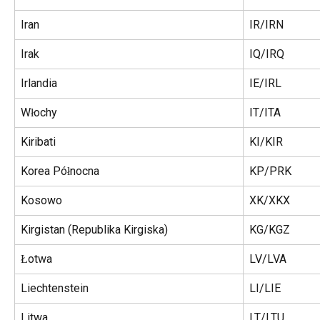
Iran
IR/IRN
Irak
IQ/IRQ
Irlandia
IE/IRL
Włochy
IT/ITA
Kiribati
KI/KIR
Korea Północna
KP/PRK
Kosowo
XK/XKX
Kirgistan (Republika Kirgiska)
KG/KGZ
Łotwa
LV/LVA
Liechtenstein
LI/LIE
Litwa
LT/LTU