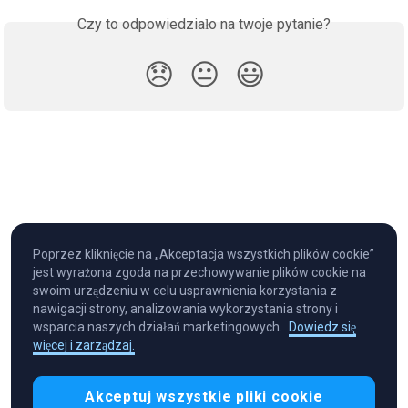
Czy to odpowiedziało na twoje pytanie?
😞
😐
😃
Poprzez kliknięcie na „Akceptacja wszystkich plików cookie”
jest wyrażona zgoda na przechowywanie plików cookie na
swoim urządzeniu w celu usprawnienia korzystania z
nawigacji strony, analizowania wykorzystania strony i
wsparcia naszych działań marketingowych.
Dowiedz się
więcej i zarządzaj.
Cryptocurrency in Every Wallet™
Akceptuj wszystkie pliki cookie