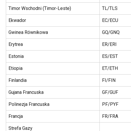
Timor Wschodni (Timor-Leste)
TL/TLS
Ekwador
EC/ECU
Gwinea Równikowa
GQ/GNQ
Erytrea
ER/ERI
Estonia
ES/EST
Etiopia
ET/ETH
Finlandia
FI/FIN
Gujana Francuska
GF/GUF
Polinezja Francuska
PF/PYF
Francja
FR/FRA
Strefa Gazy