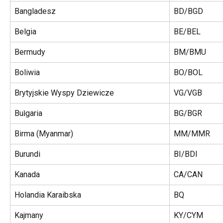
Bangladesz
BD/BGD
Belgia
BE/BEL
Bermudy
BM/BMU
Boliwia
BO/BOL
Brytyjskie Wyspy Dziewicze
VG/VGB
Bułgaria
BG/BGR
Birma (Myanmar)
MM/MMR
Burundi
BI/BDI
Kanada
CA/CAN
Holandia Karaibska
BQ
Kajmany
KY/CYM