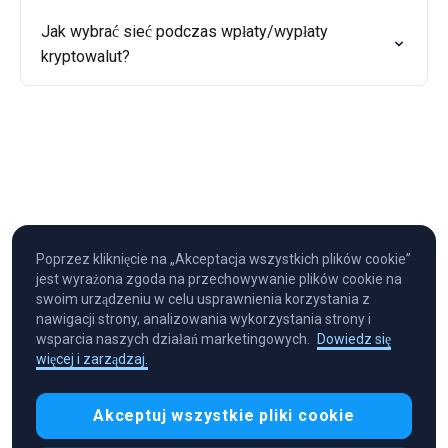
Jak wybrać sieć podczas wpłaty/wypłaty
kryptowalut?
Poprzez kliknięcie na „Akceptacja wszystkich plików cookie”
jest wyrażona zgoda na przechowywanie plików cookie na
swoim urządzeniu w celu usprawnienia korzystania z
nawigacji strony, analizowania wykorzystania strony i
wsparcia naszych działań marketingowych.
Dowiedz się
więcej i zarządzaj.
Cryptocurrency in Every Wallet™
Akceptuj wszystkie pliki cookie