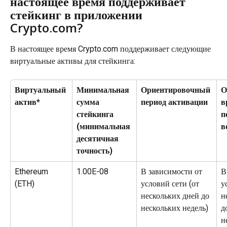
настоящее время поддерживает 
стейкинг в приложении 
Crypto.com?
В настоящее время Crypto.com поддерживает следующие 
виртуальные активы для стейкинга:
Виртуальный 
Минимальная 
Ориентировочный 
О
актив*
сумма 
период активации
в
стейкинга 
п
(минимальная 
в
десятичная 
точность)
Ethereum 
1.00E-08
В зависимости от 
В
(ETH)
условий сети (от 
у
нескольких дней до 
н
нескольких недель)
д
н