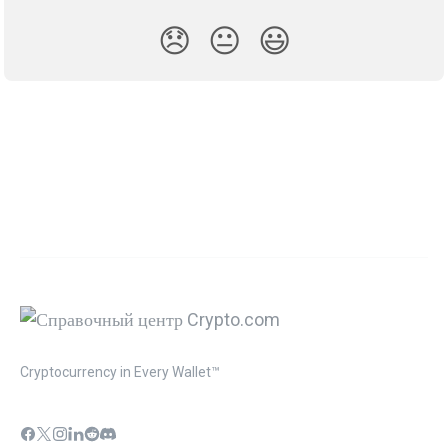
😞
😐
😃
Cryptocurrency in Every Wallet™