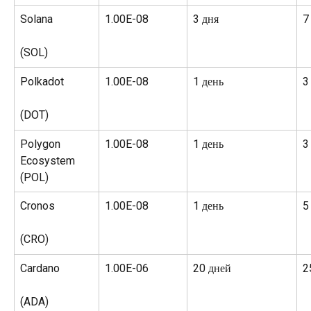
Solana
1.00E-08
3 дня
7
(SOL)
Polkadot
1.00E-08
1 день
3
(DOT)
Polygon 
1.00E-08
1 день
3
Ecosystem
(POL)
Cronos
1.00E-08
1 день
5
(CRO)
Cardano
1.00E-06
20 дней
2
(ADA)