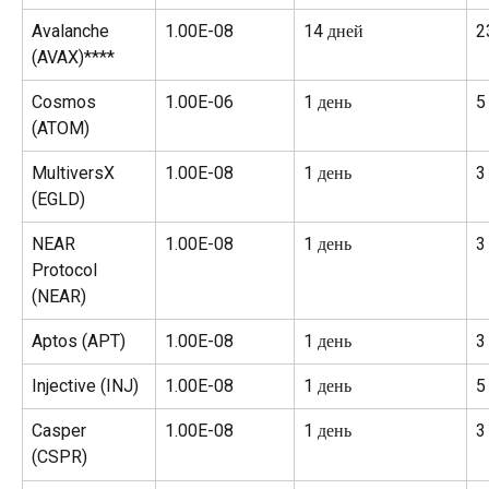
Avalanche 
1.00E-08
14 дней
2
(AVAX)****
Cosmos 
1.00E-06
1 день
5
(ATOM)
MultiversX 
1.00E-08
1 день
3
(EGLD)
NEAR 
1.00E-08
1 день
3
Protocol 
(NEAR)
Aptos (APT)
1.00E-08
1 день
3
Injective (INJ)
1.00E-08
1 день
5
Casper
1.00E-08
1 день
3
(CSPR)