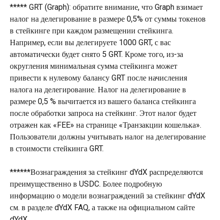
***** GRT (Graph): обратите внимание, что Graph взимает 
налог на делегирование в размере 0,5% от суммы токенов 
в стейкинге при каждом размещении стейкинга. 
Например, если вы делегируете 1000 GRT, с вас 
автоматически будет снято 5 GRT. Кроме того, из-за 
округления минимальная сумма стейкинга может 
привести к нулевому балансу GRT после начисления 
налога на делегирование. Налог на делегирование в 
размере 0,5 % вычитается из вашего баланса стейкинга 
после обработки запроса на стейкинг. Этот налог будет 
отражен как «FEE» на странице «Транзакции кошелька». 
Пользователи должны учитывать налог на делегирование 
в стоимости стейкинга GRT. 
******Вознаграждения за стейкинг dYdX распределяются 
преимущественно в USDC. Более подробную 
информацию о модели вознаграждений за стейкинг dYdX 
см. в разделе dYdX FAQ, а также на официальном сайте 
dYdX.