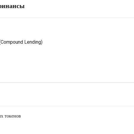
финансы
 (Compound Lending)
ых токенов