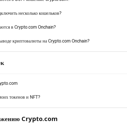
одключить несколько кошельков?
ются в Crypto.com Onchain?
выводе криптовалюты на Crypto.com Onchain?
ек
rypto.com
моих токенов и NFT?
ожению Crypto.com