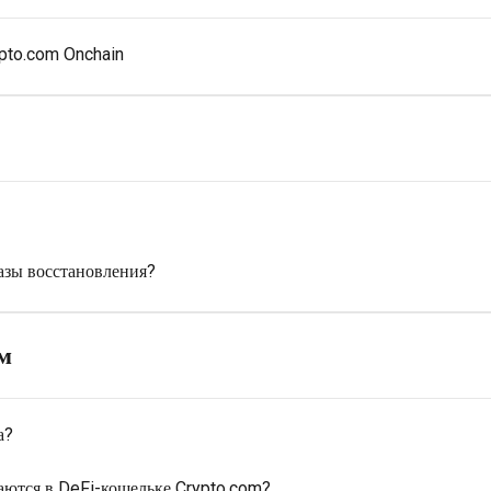
pto.com Onchain
азы восстановления?
м
а?
ются в DeFi-кошельке Crypto.com?