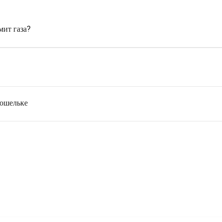
мит газа?
кошельке