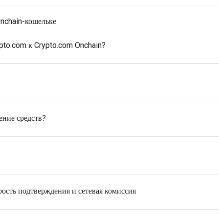
nchain-кошельке
pto.com к Crypto.com Onchain?
ение средств?
рость подтверждения и сетевая комиссия