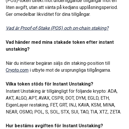
(POS)-token direkt mot underliggande tillgångar mot en 
liten avgift, utan att vänta på kedjans upplåsningsperiod. 
Ger omedelbar likviditet för dina tillgångar.
Vad är Proof-of-Stake (POS) och on-chain staking?
Vad händer med mina stakade token efter instant 
unstaking? 
När du initierar begäran säljs din staking-position till 
Crypto.com
 i utbyte mot de ursprungliga tillgångarna.
Vilka token stöds för Instant Unstaking?
Instant Unstaking är tillgängligt för följande krypto: ADA, 
AKT, ALGO, APT, AVAX, CSPR, DOT, DYM, EGLD, ETH, 
EigenLayer restaking, FET, GRT, INJ, KAVA, KSM, MINA, 
NEAR, OSMO, POL, S, SOL, STX, SUI, TAO, TIA, XTZ, ZETA.
Hur bestäms avgiften för Instant Unstaking?