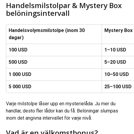
Handelsmilstolpar & Mystery Box 
belöningsintervall
Handelsvolymsmilstolpe (inom 30 
Mystery Box 
dagar)
100 USD
1–10 USD
500 USD
5–20 USD
1 000 USD
10–50 USD
5 000 USD
25–100 USD
Varje milstolpe låser upp en mysterielåda. Ju mer du 
handlar, desto fler lådor kan du få. Belöningar slumpas 
inom det angivna intervallet för varje nivå.
Vad är en välkomstbonus?