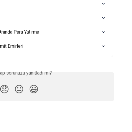
Anında Para Yatırma
mit Emirleri
ap sorunuzu yanıtladı mı?
😞
😐
😃