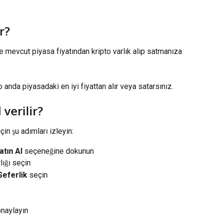
r?
e mevcut piyasa fiyatından kripto varlık alıp satmanıza 
o anda piyasadaki en iyi fiyattan alır veya satarsınız.
 verilir?
in şu adımları izleyin:
atın Al
 seçeneğine dokunun
lığı seçin
Seferlik
 seçin
onaylayın