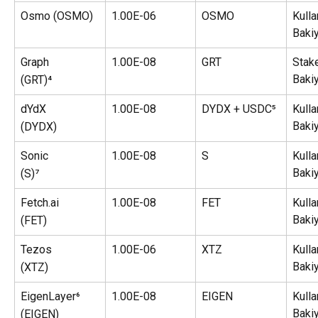
Osmo (OSMO)
1.00E-06
OSMO
Kullan
Baki
Graph
1.00E-08
GRT
Stake
Baki
(GRT)⁴
dYdX
1.00E-08
DYDX + USDC⁵
Kullan
Baki
(DYDX)
Sonic
1.00E-08
S
Kullan
Baki
(S)⁷
Fetch.ai
1.00E-08
FET
Kullan
Baki
(FET)
Tezos
1.00E-06
XTZ
Kullan
Baki
(XTZ)
EigenLayer⁶
1.00E-08
EIGEN
Kullan
Baki
(EIGEN)