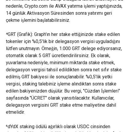
nedenle, Crypto.com ile AVAX yatırma işlemi yaptığınızda, 
14 günlük Aktivasyon Süresinden sonra yatırımı geri 
çekme işlemini başlatabilirsiniz.
⁴GRT (Grafik): Graph'ın her stake ettiğinizde stake edilen 
tokenler için %0,5'lik bir delegasyon vergisi uyguladığını 
lütfen unutmayın. Örneğin, 1.000 GRT delege ediyorsanız, 
otomatik olarak 5 GRT ücretlendirilirsiniz. Ek olarak, 
yuvarlama nedeniyle, minimum miktarda stake etmek, 
delegasyon vergisi tahsil edildikten sonra net sıfır stake 
edilmiş GRT bakiyesi ile sonuçlanabilir. %0,5'lik yetki 
vergisi, staking talebiniz işleme alındıktan sonra stake 
edilen bakiyenizden düşülür. Bu vergi, "Cüzdan İşlemleri" 
sayfasında "ÜCRET" olarak yansıtılacaktır. Kullanıcılar, 
delegasyon vergisini GRT stake etme maliyetine dahil 
etmelidir.
⁵dYdX staking ödülü ağırlıklı olarak USDC cinsinden 