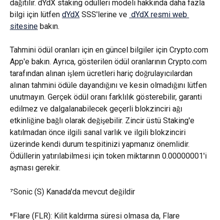
dağıtılır. dYdX staking ödülleri modeli hakkında daha fazla 
bilgi için lütfen 
dYdX
 SSS'lerine ve 
 dYdX resmi web 
sitesine
 bakın.
Tahmini ödül oranları için en güncel bilgiler için Crypto.com 
App'e bakın. Ayrıca, gösterilen ödül oranlarının Crypto.com 
tarafından alınan işlem ücretleri hariç doğrulayıcılardan 
alınan tahmini ödüle dayandığını ve kesin olmadığını lütfen 
unutmayın. Gerçek ödül oranı farklılık gösterebilir, garanti 
edilmez ve dalgalanabilecek geçerli blokzinciri ağı 
etkinliğine bağlı olarak değişebilir. Zincir üstü Staking'e 
katılmadan önce ilgili sanal varlık ve ilgili blokzinciri 
üzerinde kendi durum tespitinizi yapmanız önemlidir. 
Ödüllerin yatırılabilmesi için token miktarının 0.00000001'i 
aşması gerekir.
⁷Sonic (S) Kanada'da mevcut değildir
⁸Flare (FLR): Kilit kaldırma süresi olmasa da, Flare 