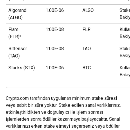
Algorand
1.00E-06
ALGO
Stake
Baki
(ALGO)
Flare
1:00E-08
FLR
Kullan
Baki
(FLR)⁸
Bittensor
1:00E-08
TAO
Stake
Baki
(TAO)
Stacks (STX)
1.00E-06
BTC
Kullan
Baki
Crypto.com tarafından uygulanan minimum stake süresi 
veya sabit bir süre yoktur. Stake edilen sanal varlıklarınız, 
etkinleştirildikten ve doğrulayıcı ile işlem sonrası 
işlemlerden sonra ödüller kazanmaya başlayacaktır. Sanal 
varlıklarınızı erken stake etmeyi seçerseniz veya ödüller 