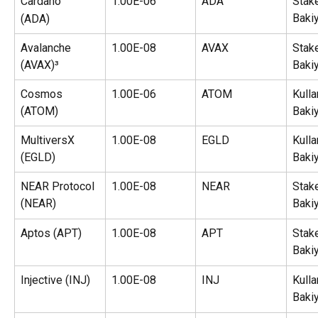
Cardano
1.00E-06
ADA
Stake
Baki
(ADA)
Avalanche 
1.00E-08
AVAX
Stake
(AVAX)³
Baki
Cosmos 
1.00E-06
ATOM
Kullan
(ATOM)
Baki
MultiversX 
1.00E-08
EGLD
Kullan
(EGLD)
Baki
NEAR Protocol 
1.00E-08
NEAR
Stake
(NEAR)
Baki
Aptos (APT)
1.00E-08
APT
Stake
Baki
Injective (INJ)
1.00E-08
INJ
Kullan
Baki