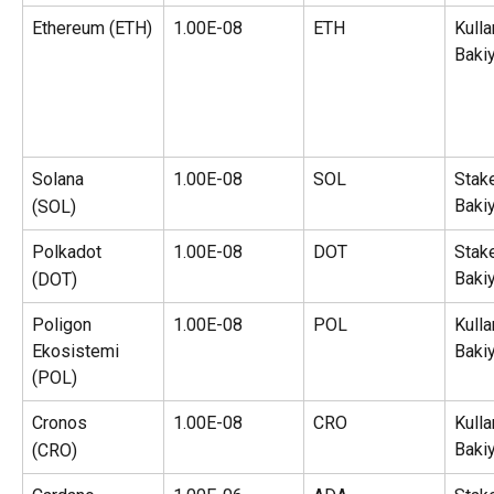
Ethereum (ETH)
1.00E-08
ETH
Kullan
Baki
Solana
1.00E-08
SOL
Stake
Baki
(SOL)
Polkadot
1.00E-08
DOT
Stake
Baki
(DOT)
Poligon 
1.00E-08
POL
Kullan
Ekosistemi
Baki
(POL)
Cronos
1.00E-08
CRO
Kullan
Baki
(CRO)