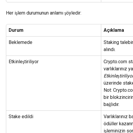
Her işlem durumunun anlamı şöyledir:
Durum
Açıklama
Beklemede
Staking talebi
alındı.
Etkinleştiriliyor
Crypto.com sta
varlıklarınız y
Etkinleştiriliyo
üzerinde stake
Not: Crypto.co
bir blokzincir
bağlıdır.
Stake edildi
Varlıklarınız b
ödüller kazanm
işleminizin so