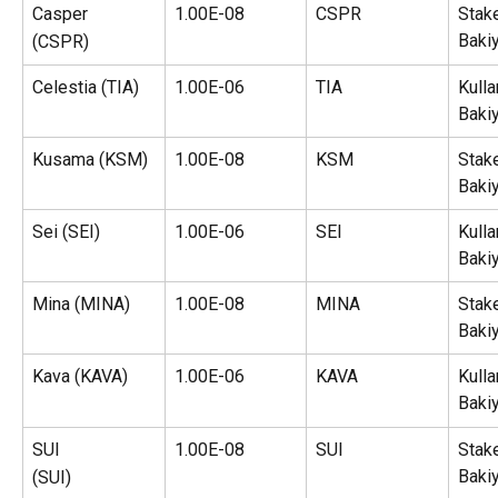
Casper
1.00E-08
CSPR
Stake
Baki
(CSPR)
Celestia (TIA)
1.00E-06
TIA
Kullan
Baki
Kusama (KSM)
1.00E-08
KSM
Stake
Baki
Sei (SEI)
1.00E-06
SEI
Kullan
Baki
Mina (MINA)
1.00E-08
MINA
Stake
Baki
Kava (KAVA)
1.00E-06
KAVA
Kullan
Baki
SUI
1.00E-08
SUI
Stake
Baki
(SUI)