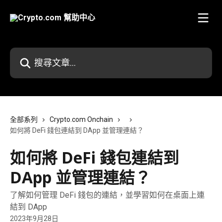
跳至主要內容
搜尋文章…
全部系列
Crypto.com Onchain
如何將 DeFi 錢包連結到 DApp 並管理連結？
如何將 DeFi 錢包連結到
DApp 並管理連結？
了解如何管理 DeFi 錢包的連結，並學習如何在桌面上連
結到 DApp
2023年9月28日