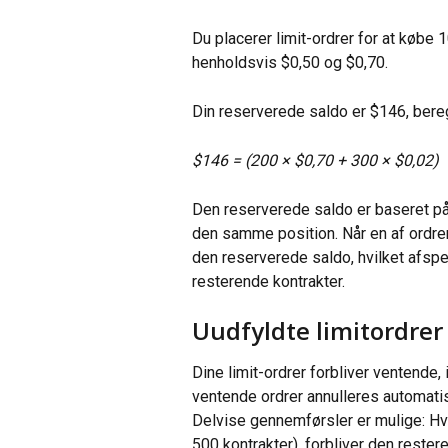
Du placerer limit-ordrer for at købe 1
henholdsvis $0,50 og $0,70.
Din reserverede saldo er $146, bere
$146 = (200 × $0,70 + 300 × $0,02)
Den reserverede saldo er baseret på
den samme position. Når en af ordrer
den reserverede saldo, hvilket afspej
resterende kontrakter.
Uudfyldte limitordrer
Dine limit-ordrer forbliver ventende, i
ventende ordrer annulleres automatis
Delvise gennemførsler er mulige: Hvi
500 kontrakter), forbliver den rest