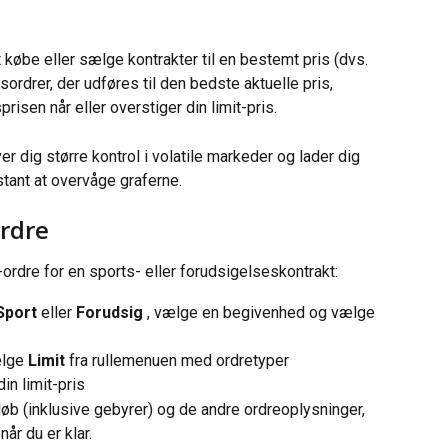
t købe eller sælge kontrakter til en bestemt pris (dvs. 
sordrer, der udføres til den bedste aktuelle pris, 
risen når eller overstiger din limit-pris.
ver dig større kontrol i volatile markeder og lader dig 
stant at overvåge graferne.
ordre
t-ordre for en sports- eller forudsigelseskontrakt:
Sport
 eller 
Forudsig
 , vælge en begivenhed og vælge 
ælge 
Limit
 fra rullemenuen med ordretyper
din limit-pris
b (inklusive gebyrer) og de andre ordreoplysninger, 
 når du er klar.