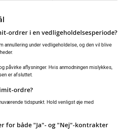
ål
it-ordrer i en vedligeholdelsesperiode?
annullering under vedligeholdelse, og den vil blive 
heder.
g påvirke aflysninger. Hvis anmodningen mislykkes, 
en er afsluttet.
imit-ordre?
 nuværende tidspunkt. Hold venligst øje med 
er for både "Ja"- og "Nej"-kontrakter 