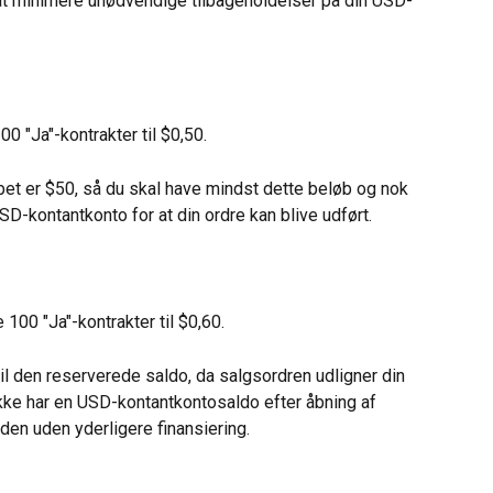
at minimere unødvendige tilbageholdelser på din USD-
00 "Ja"-kontrakter til $0,50.
et er $50, så du skal have mindst dette beløb og nok 
D-kontantkonto for at din ordre kan blive udført.
 100 "Ja"-kontrakter til $0,60.
il den reserverede saldo, da salgsordren udligner din 
 ikke har en USD-kontantkontosaldo efter åbning af 
 den uden yderligere finansiering.