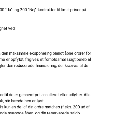
00 "Ja"- og 200 "Nej"-kontrakter til limit-priser på 
gnet ved:
 den maksimale eksponering blandt åbne ordrer for 
ne er opfyldt, frigives et forholdsmæssigt beløb af 
ler den reducerede finansiering, der kræves til de 
ndtil de er gennemført, annulleret eller udløber. Alle 
k, når hændelsen er løst.
s kun en del af din ordre matches (f.eks. 200 ud af 
erende mængde åben, og din reserverede saldo 