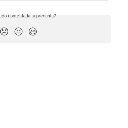
do contestada tu pregunta?
😞
😐
😃