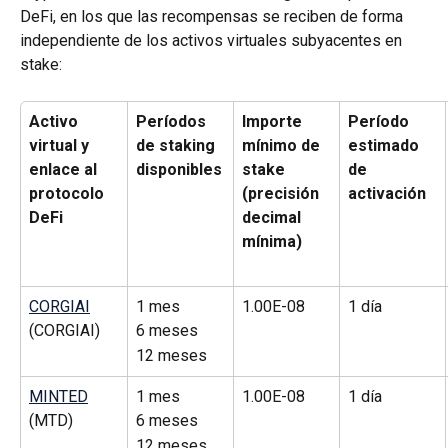
DeFi, en los que las recompensas se reciben de forma 
independiente de los activos virtuales subyacentes en 
stake:
Activo 
Períodos 
Importe 
Período 
virtual y 
de staking 
mínimo de 
estimado 
enlace al 
disponibles
stake 
de 
protocolo 
(precisión 
activación
DeFi
decimal 
mínima)
CORGIAI
1 mes
1.00E-08
1 día
(CORGIAI)
6 meses
12 meses
MINTED
1 mes
1.00E-08
1 día
(MTD)
6 meses
12 meses