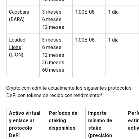
Capybara
3 meses
1.00E-08
1 día
(BARA)
6 meses
12 meses
Loaded 
3 meses
1.00E-08
1 día
Lions
6 meses
(LION)
12 meses
36 meses
60 meses
Crypto.com admite actualmente los siguientes protocolos 
DeFi con tokens de recibo con rendimiento:*
Activo virtual 
Períodos de 
Importe 
Perí
y enlace al 
staking 
mínimo de 
esti
protocolo 
disponibles
stake 
acti
DeFi
(precisión 