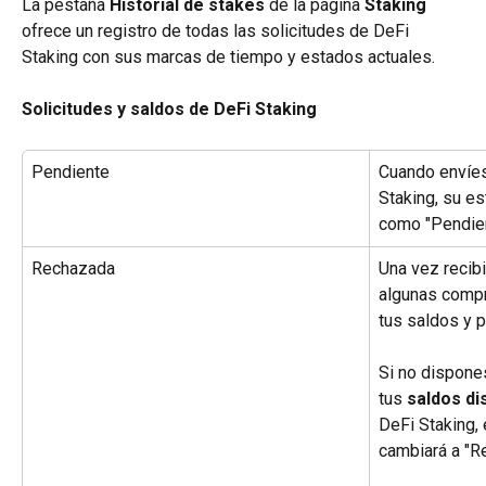
La pestaña 
Historial de stakes
 de la página 
Staking
ofrece un registro de todas las solicitudes de DeFi 
Staking con sus marcas de tiempo y estados actuales.
Solicitudes y saldos de DeFi Staking
Pendiente
Cuando envíes
Staking, su e
como "Pendien
Rechazada
Una vez recibi
algunas compr
tus saldos y p
Si no dispone
tus 
saldos di
DeFi Staking, 
cambiará a "R