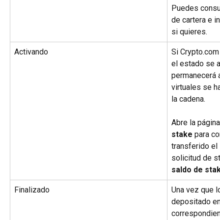
Puedes consul
de cartera e in
si quieres.
Activando
Si Crypto.com 
el estado se a
permanecerá a
virtuales se 
la cadena.
Abre la página
stake
 para co
transferido el
solicitud de s
saldo de sta
Finalizado
Una vez que lo
depositado en
correspondient