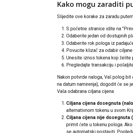
Kako mogu zaraditi p
Slijedite ove korake za zaradu putem
S početne stranice idite na "Prin
Odaberite jedan od dostupnih p
Odaberite rok pologa iz padajuć
Povucite klizač za odabir ciljane
Unesite iznos tokena koji želite 
Pregledajte transakciju i pošaljit
Nakon potvrde naloga, Vaš polog bit ć
na datum namirenja), dogodit će se j
Vaša odabrana ciljana cijena:
Ciljana cijena dosegnuta (nal
alternativnom tokenu u svom Kri
Ciljana cijena nije dosegnuta (
primit ćete u tokenu pologa. Ak
se automatski postaviti. Pogleda