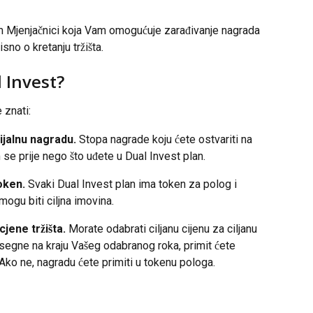
m Mjenjačnici koja Vam omogućuje zarađivanje nagrada 
sno o kretanju tržišta.
 Invest?
 znati:
ijalnu nagradu. 
Stopa nagrade koju ćete ostvariti na 
e prije nego što uđete u Dual Invest plan.
token.
 Svaki Dual Invest plan ima token za polog i 
 mogu biti ciljna imovina.
jene tržišta. 
Morate odabrati ciljanu cijenu za ciljanu 
osegne na kraju Vašeg odabranog roka, primit ćete 
Ako ne, nagradu ćete primiti u tokenu pologa.