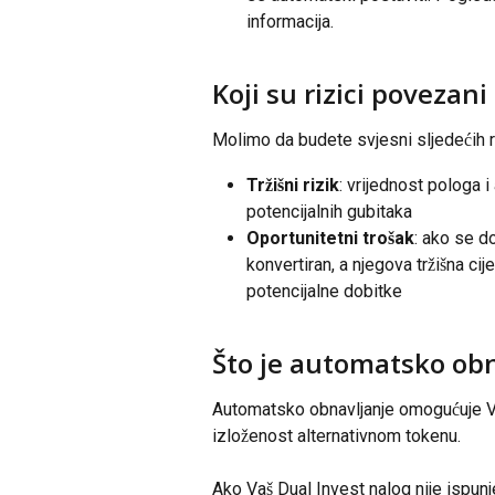
informacija.
Koji su rizici povezan
Molimo da budete svjesni sljedećih r
Tržišni rizik
: vrijednost pologa i
potencijalnih gubitaka
Oportunitetni trošak
: ako se d
konvertiran, a njegova tržišna cij
potencijalne dobitke
Što je automatsko obn
Automatsko obnavljanje omogućuje Va
izloženost alternativnom tokenu.
Ako Vaš Dual Invest nalog nije ispun