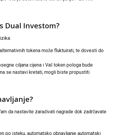
i s Dual Investom?
izika:
 alternativnih tokena može fluktuirati, te dovesti do 
osegne ciljana cijena i Vaš token pologa bude 
ena se nastavi kretati, mogli biste propustiti 
avljanje?
m da nastavite zarađivati nagrade dok zadržavate 
jen po isteku, automatsko obnavljanje automatski 