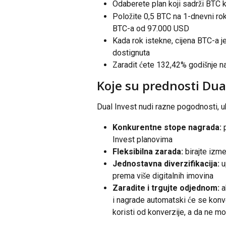
Odaberete plan koji sadrži BTC k
Položite 0,5 BTC na 1-dnevni rok 
BTC-a od 97.000 USD
Kada rok istekne, cijena BTC-a je 
dostignuta
Zaradit ćete 132,42% godišnje n
Koje su prednosti Dua
Dual Invest nudi razne pogodnosti, uk
Konkurentne stope nagrada:
 
Invest planovima
Fleksibilna zarada:
 birajte izme
Jednostavna diverzifikacija:
 
prema više digitalnih imovina
Zaradite i trgujte odjednom: 
a
i nagrade automatski će se konvert
koristi od konverzije, a da ne mor