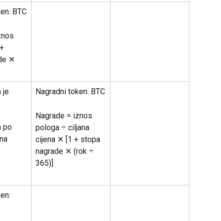
ken: BTC
znos 
+ 
de ✕ 
 je 
Nagradni token: BTC
Nagrade = iznos 
 po 
pologa ÷ ciljana 
ana 
cijena ✕ [1 + stopa 
nagrade ✕ (rok ÷ 
365)]
en: 