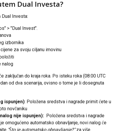
utem Dual Investa?
 Dual Investa:
os" > "Dual Invest".
lanova
eg izbornika
 cijene za svoju ciljanu imovinu
položiti
e nalog
e zaključan do kraja roka. Po isteku roka (08:00 UTC 
edan od dva scenarija, ovisno o tome je li dosegnuta 
og ispunjen)
: Položena sredstva i nagrade primit ćete u 
pto novčaniku
nalog nije ispunjen): 
 Položena sredstva i nagrade 
o je omogućeno automatsko obnavljanje, novi nalog će 
jte 
"Što je automatsko obnavljanje?" 
za više 