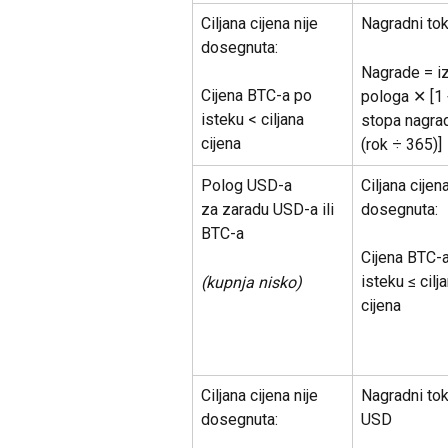
Ciljana cijena nije 
Nagradni to
dosegnuta:
Nagrade = i
Cijena BTC-a po 
pologa ✕ [1 
isteku < ciljana 
stopa nagra
cijena
(rok ÷ 365)]
Polog USD-a
Ciljana cijena
dosegnuta:
za zaradu USD-a ili 
BTC-a
Cijena BTC-a
isteku ≤ cilj
(kupnja nisko)
cijena
Ciljana cijena nije 
Nagradni tok
dosegnuta:
USD