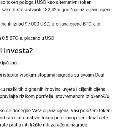
ao token pologa i USD kao alternativni token
kako biste ostvarili 132,42% godišnje uz ciljanu cijenu 
na ili iznad 97.000 USD, tj. ciljana cijena BTC-a je 
a 0,5 BTC-a, plaćeno u USD
l Investa?
ljučujući:
pristupite visokim stopama nagrada sa svojim Dual 
đu različitih digitalnih imovina, uvjeta i ciljanih cijena
upravljajte rizikom portfelja istovremenom izloženošću 
ko se dosegne Vaša ciljana cijena, Vaši položeni tokeni 
irati u alternativni token po ciljanoj cijeni. Imat ćete 
ate pratiti niti tržište niti zarađene nagrade.