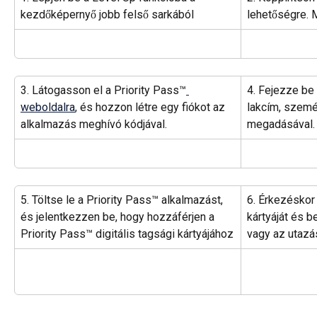
kezdőképernyő jobb felső sarkából
lehetőségre. 
3. Látogasson el a Priority Pass™
4. Fejezze be a
weboldalra
, és hozzon létre egy fiókot az 
lakcím, szemé
alkalmazás meghívó kódjával.
megadásával.
5. Töltse le a Priority Pass™ alkalmazást, 
6. Érkezéskor 
és jelentkezzen be, hogy hozzáférjen a 
kártyáját és b
Priority Pass™ digitális tagsági kártyájához
vagy az utazá