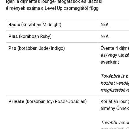
Igen, a díjmentes lounge-látogatások és utazási 
élmények száma a Level Up csomagjától függ:
Basic 
(korábban Midnight)
N/A
Plus 
(korábban Ruby)
N/A
Pro 
(korábban Jade/Indigo)
Évente 4 díjm
és/vagy utazá
évenként
Továbbra is b
hozhat vendég
megfizetéséve
Private
 (korábban Icy/Rose/Obsidian)
Korlátlan loun
élmény Önnek
További vendég