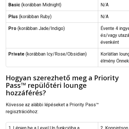
Basic 
(korábban Midnight)
N/A
Plus 
(korábban Ruby)
N/A
Pro 
(korábban Jade/Indigo)
Évente 4 ingy
és/vagy utazá
évenként
Private
 (korábban Icy/Rose/Obsidian)
Korlátlan loun
élmény Önnek
Hogyan szerezhető meg a Priority 
Pass™ repülőtéri lounge 
hozzáférés?
Kövesse az alábbi lépéseket a Priority Pass™ 
regisztrációhoz:
1. Lépjen be a Level Up funkcióba a 
2. Koppintson 