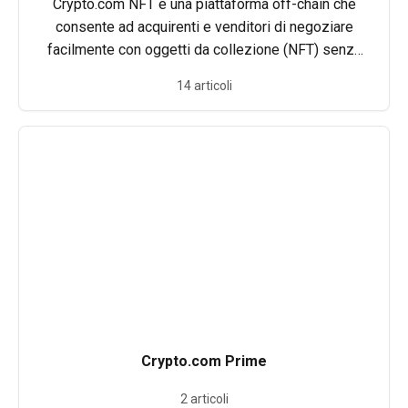
Crypto.com NFT è una piattaforma off-chain che
consente ad acquirenti e venditori di negoziare
facilmente con oggetti da collezione (NFT) senza
avere precedenti esperienze.
14 articoli
Crypto.com Prime
2 articoli