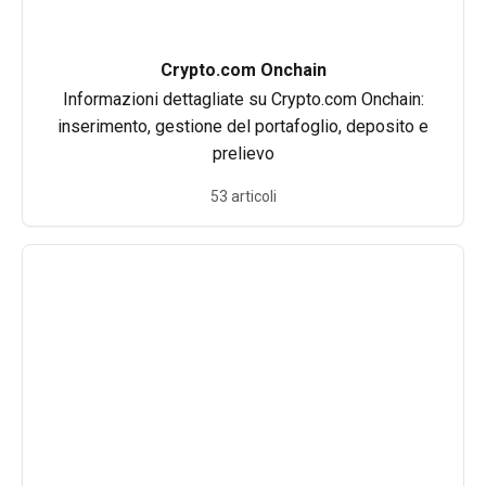
Crypto.com Onchain
Informazioni dettagliate su Crypto.com Onchain:
inserimento, gestione del portafoglio, deposito e
prelievo
53 articoli