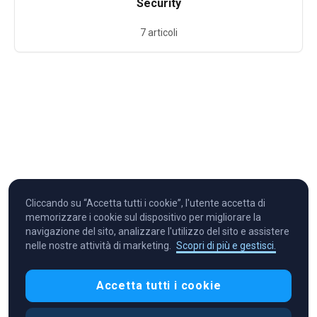
Security
7 articoli
Cliccando su “Accetta tutti i cookie”, l'utente accetta di
memorizzare i cookie sul dispositivo per migliorare la
navigazione del sito, analizzare l'utilizzo del sito e assistere
nelle nostre attività di marketing.
Scopri di più e gestisci.
Cryptocurrency in Every Wallet™
Accetta tutti i cookie