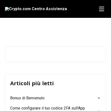
Vai al contenuto principale
Benvenuto al nostro Centro
Assistenza
Cerca articoli…
Articoli più letti
Bonus di Benvenuto
Come configurare il tuo codice 2FA sull'App