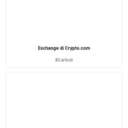
Exchange di Crypto.com
82 articoli