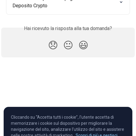
Deposito Crypto
Hai ricevuto la risposta alla tua domanda?
😞
😐
😃
Cliccando su “Accetta tutti i cookie”, l'utente accetta di
memorizzare i cookie sul dispositivo per migliorare la
navigazione del sito, analizzare l'utilizzo del sito e assistere
nelle nostre attività di marketing.
Scopri di più e gestisci.