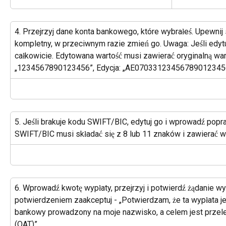
4. Przejrzyj dane konta bankowego, które wybrałeś. Upewnij s
kompletny, w przeciwnym razie zmień go. Uwaga: Jeśli edytu
całkowicie. Edytowana wartość musi zawierać oryginalną wart
„1234567890123456”, Edycja: „AE07033123456789012345
5. Jeśli brakuje kodu SWIFT/BIC, edytuj go i wprowadź popr
SWIFT/BIC musi składać się z 8 lub 11 znaków i zawierać wyłą
6. Wprowadź kwotę wypłaty, przejrzyj i potwierdź żądanie wy
potwierdzeniem zaakceptuj - „Potwierdzam, że ta wypłata j
bankowy prowadzony na moje nazwisko, a celem jest przel
(OAT)”.