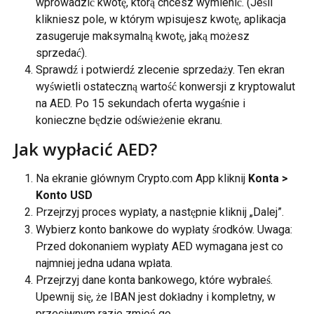
wprowadzić kwotę, którą chcesz wymienić. (Jeśli 
klikniesz pole, w którym wpisujesz kwotę, aplikacja 
zasugeruje maksymalną kwotę, jaką możesz 
sprzedać).
Sprawdź i potwierdź zlecenie sprzedaży. Ten ekran 
wyświetli ostateczną wartość konwersji z kryptowalut 
na AED. Po 15 sekundach oferta wygaśnie i 
konieczne będzie odświeżenie ekranu.
Jak wypłacić AED?
Na ekranie głównym Crypto.com App kliknij 
Konta > 
Konto USD
Przejrzyj proces wypłaty, a następnie kliknij „Dalej”.
Wybierz konto bankowe do wypłaty środków. Uwaga: 
Przed dokonaniem wypłaty AED wymagana jest co 
najmniej jedna udana wpłata.
Przejrzyj dane konta bankowego, które wybrałeś. 
Upewnij się, że IBAN jest dokładny i kompletny, w 
przeciwnym razie zmień go.