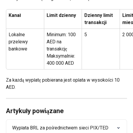
Kanał
Limit dzienny 
Dzienny limit 
Limit
transakcji
mies
Lokalne 
Minimum: 100 
5
2 00
przelewy 
AED na 
bankowe
transakcję
Maksymalnie: 
400 000 AED
Za każdą wypłatę pobierana jest opłata w wysokości 10 
AED.
Artykuły powiązane
Wypłata BRL za pośrednictwem sieci PIX/TED