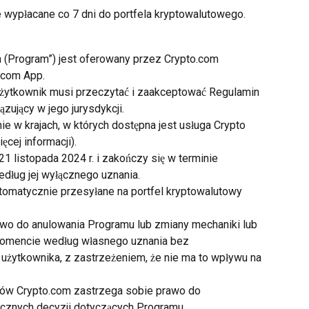
e wypłacane co 7 dni do portfela kryptowalutowego.
 (Program”) jest oferowany przez Crypto.com 
.com App.
użytkownik musi przeczytać i zaakceptować Regulamin 
zujący w jego jurysdykcji.
e w krajach, w których dostępna jest usługa Crypto 
ęcej informacji).
1 listopada 2024 r. i zakończy się w terminie 
dług jej wyłącznego uznania.
tomatycznie przesyłane na portfel kryptowalutowy 
wo do anulowania Programu lub zmiany mechaniki lub 
mencie według własnego uznania bez 
żytkownika, z zastrzeżeniem, że nie ma to wpływu na 
rów Crypto.com zastrzega sobie prawo do 
cznych decyzji dotyczących Programu.