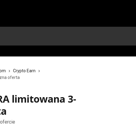
com
Crypto Earn
zna oferta
RA limitowana 3-
ta
ofercie