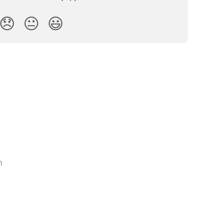
😞
😐
😃