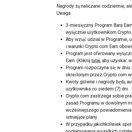
Nagrody są naliczane codziennie, al
Uwaga:
3-miesięczny Program Bara Earn
wyłącznie użytkownikom Crypto
Aby wziąć udział w Programie, 
i warunki Crypto.com Earn obowią
Program jest oferowany wyłączni
Earn. (Kliknij 
tutaj
, aby uzyskać wi
Program rozpoczyna się w dniu 2
określonym przez Crypto.com we
Kwoty główne i nagrody będą au
użytkownika co siedem (7) dni.
Crypto.com zastrzega sobie pra
zasad Programu w dowolnym mo
wcześniejszego powiadomienia u
istniejące plany.
W przypadku jakichkolwiek spo
podejmowania wszelkich ostate