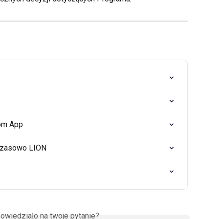
com App
 czasowo LION
owiedziało na twoje pytanie?