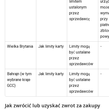
limitem 
urzą
ustalonym 
może
przez 
wyma
sprzedawcę
przy 
płatn
zbli
powy
Wielka Brytania
Jak limity karty
Limity mogą 
-
być ustalane 
przez 
sprzedawców
Bahrajn (w tym 
Jak limity karty
Limity mogą 
-
wybrane kraje 
być ustalane 
GCC)
przez 
sprzedawców
Jak zwrócić lub uzyskać zwrot za zakupy 