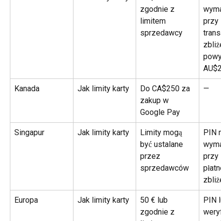
zgodnie z 
wyma
limitem 
przy 
sprzedawcy
trans
zbli
powy
AU$
Kanada
Jak limity karty
Do CA$250 za 
—
zakup w 
Google Pay
Singapur
Jak limity karty
Limity mogą 
PIN 
być ustalane 
wyma
przez 
przy 
sprzedawców
płatn
zbli
Europa
Jak limity karty
50 € lub 
PIN l
zgodnie z 
weryf