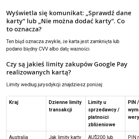
Wyświetla się komunikat: „Sprawdź dane 
karty” lub „Nie można dodać karty”. Co 
to oznacza?
Ten błąd oznacza zwykle, że karta jest zamknięta lub 
podano błędny CVV albo datę ważności.
Czy są jakieś limity zakupów Google Pay 
realizowanych kartą?
Limity według jurysdykcji znajdziesz poniżej:
Kraj
Dzienne limity 
Limity u 
PIN /
transakcji
sprzedawcy / 
wyma
płatności 
wery
zbliżeniowe
Australia
Jak limity karty
AU$200 lub 
PIN 