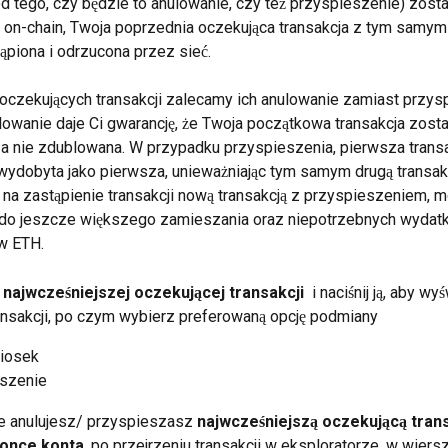
od tego, czy będzie to anulowanie, czy też przyspieszenie) zosta
 on-chain, Twoja poprzednia oczekująca transakcja z tym samym
ąpiona i odrzucona przez sieć.
czekujących transakcji zalecamy ich anulowanie zamiast przysp
owanie daje Ci gwarancję, że Twoja początkowa transakcja zosta
 a nie zdublowana. W przypadku przyspieszenia, pierwsza trans
wydobyta jako pierwsza, unieważniając tym samym drugą transakc
 na zastąpienie transakcji nową transakcją z przyspieszeniem, 
do jeszcze większego zamieszania oraz niepotrzebnych wydat
w ETH.
 najwcześniejszej oczekującej transakcji
  i naciśnij ją, aby wyś
ansakcji, po czym wybierz preferowaną opcję podmiany
niosek
szenie
że anulujesz/ przyspieszasz 
najwcześniejszą oczekującą
trans
nonce konta
, po przejrzeniu transakcji w eksploratorze, w wiers