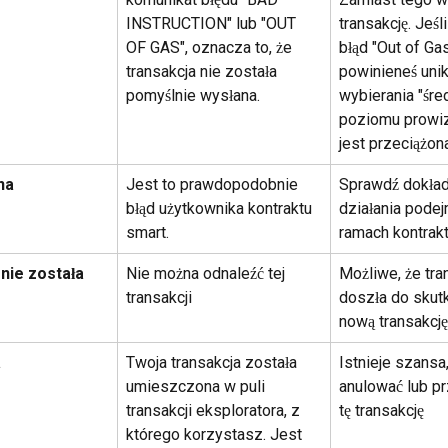
INSTRUCTION" lub "OUT 
transakcję. Jeśl
OF GAS", oznacza to, że 
błąd "Out of Gas
transakcja nie została 
powinieneś unik
pomyślnie wysłana.
wybierania "śre
poziomu prowizj
jest przeciążon
na
Jest to prawdopodobnie 
Sprawdź dokładn
błąd użytkownika kontraktu 
działania pode
smart.
ramach kontrakt
nie została 
Nie można odnaleźć tej 
Możliwe, że tra
transakcji
doszła do skutku
nową transakcję
a
Twoja transakcja została 
Istnieje szansa
umieszczona w puli 
anulować lub p
transakcji eksploratora, z 
tę transakcję
którego korzystasz. Jest 