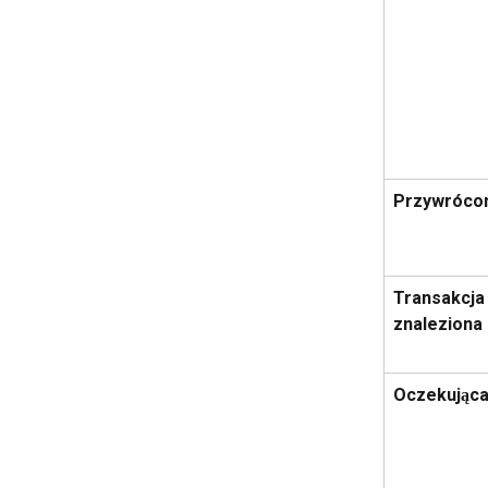
Przywróco
Transakcja 
znaleziona
Oczekując