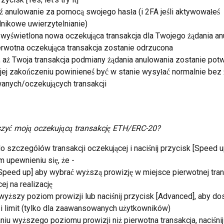
ź anulowanie za pomocą swojego hasła (i 2FA jeśli aktywowałeś 
nikowe uwierzytelnianie)
wyświetlona nowa oczekująca transakcja dla Twojego żądania anu
erwotna oczekująca transakcja zostanie odrzucona
, aż Twoja transakcja podmiany żądania anulowania zostanie pot
 jej zakończeniu powinieneś być w stanie wysyłać normalnie bez
anych/oczekujących transakcji
szyć moją oczekującą transakcję ETH/ERC-20?
o szczegółów transakcji oczekującej i naciśnij przycisk [Speed u
 upewnieniu się, że -
[Speed up] aby wybrać wyższą prowizję w miejsce pierwotnej tran
ej na realizację
wyższy poziom prowizji lub naciśnij przycisk [Advanced], aby d
 i limit (tylko dla zaawansowanych użytkowników)
iu wyższego poziomu prowizji niż pierwotna transakcja, naciśnij