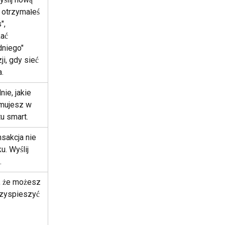
i otrzymałeś 
", 
ać 
dniego" 
i, gdy sieć 
a.
ie, jakie 
jmujesz w 
u smart.
nsakcja nie 
. Wyślij 
.
, że możesz 
rzyspieszyć 