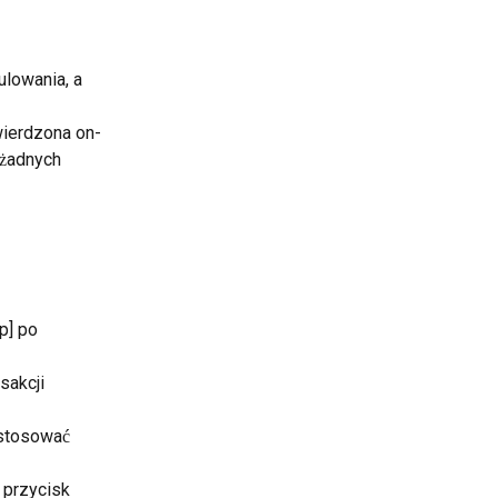
lowania, a 
wierdzona on-
 żadnych 
p] po 
sakcji 
ostosować 
 przycisk 