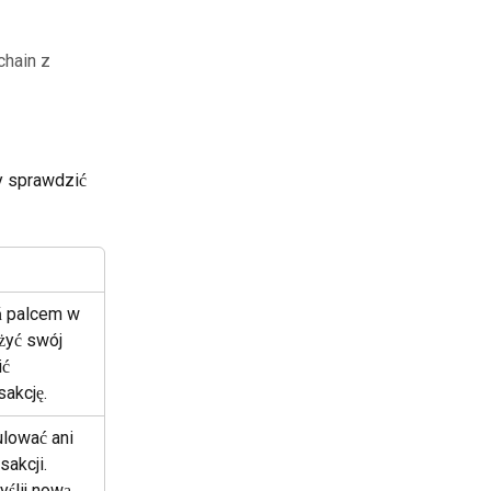
chain z
y sprawdzić 
 palcem w 
żyć swój 
ić 
sakcję.
lować ani 
sakcji. 
ślij nową 