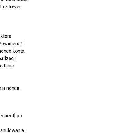
th a lower 
która 
Powinieneś 
once konta, 
lizacji 
stanie 
mat nonce.
equest] po 
anulowania i 