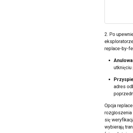
2. Po upewnie
eksploratorz
replace-by-fe
Anulowa
utknięciu
Przyspie
adres odb
poprzedni
Opcja replac
rozgłoszenia 
się weryfikac
wybierają tra