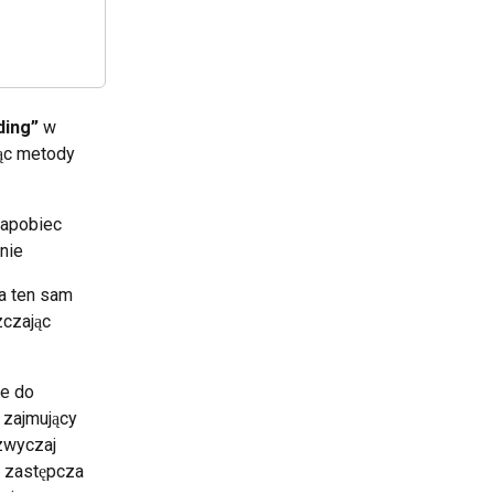
ding”
 w 
ąc metody 
zapobiec 
nie
a ten sam 
czając 
e do 
 zajmujący 
zwyczaj 
a zastępcza 