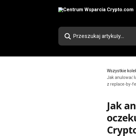
Przejdź do głównej zawartości
Przeszukaj artykuły...
Wszystkie kole
Jak anulować l
z replace-by-f
Jak a
oczek
Crypt