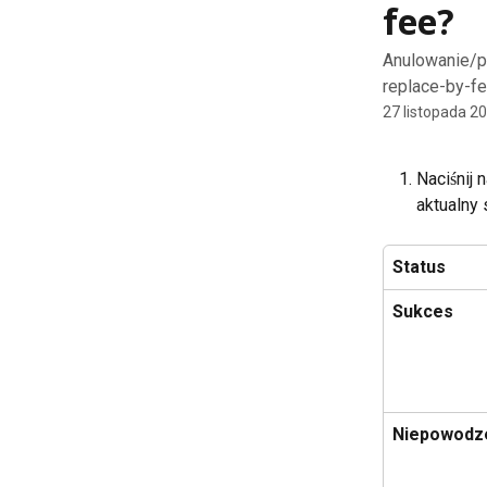
fee?
Anulowanie/pr
replace-by-f
27 listopada 2
Naciśnij 
aktualny 
Status
Sukces
Niepowodz