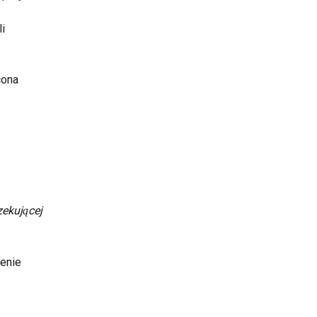
i 
cona
ekującej 
enie 