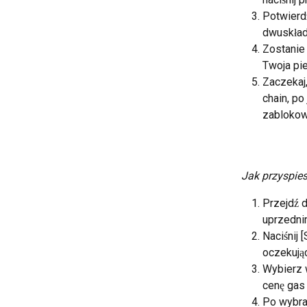
Potwierd
dwuskład
Zostanie 
Twoja pi
Zaczekaj
chain, po
zablokow
Jak przyspie
Przejdź d
uprzednim
Naciśnij 
oczekując
Wybierz 
cenę gas
Po wybran