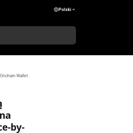
Polski
 Onchain Wallet
ą
 na
ce-by-