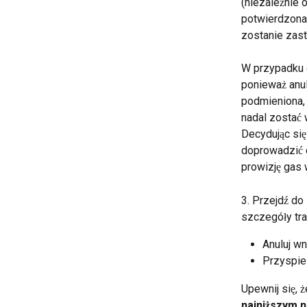
(niezależnie 
potwierdzona
zostanie zast
W przypadku o
ponieważ anul
podmieniona,
nadal zostać 
Decydując się
doprowadzić 
prowizję gas 
3. Przejdź do 
szczegóły tr
Anuluj w
Przyspie
Upewnij się, 
najniższym 