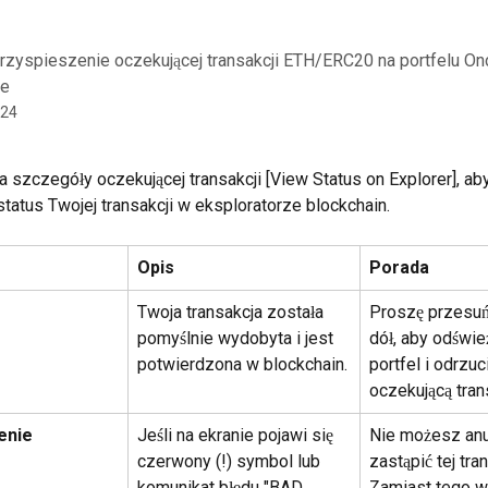
zyspieszenie oczekującej transakcji ETH/ERC20 na portfelu On
ee
024
na szczegóły oczekującej transakcji [View Status on Explorer], ab
status Twojej transakcji w eksploratorze blockchain.
Opis
Porada
Twoja transakcja została 
Proszę przesuń
pomyślnie wydobyta i jest 
dół, aby odświe
potwierdzona w blockchain.
portfel i odrzuc
oczekującą tran
enie
Jeśli na ekranie pojawi się 
Nie możesz anu
czerwony (!) symbol lub 
zastąpić tej tran
komunikat błędu "BAD 
Zamiast tego wy