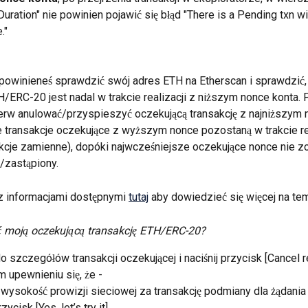
uration" nie powinien pojawić się błąd "There is a Pending txn wi
."
t, powinieneś sprawdzić swój adres ETH na Etherscan i sprawdzić, 
H/ERC-20 jest nadal w trakcie realizacji z niższym nonce konta. 
rw anulować/przyspieszyć oczekującą transakcję z najniższym n
 transakcje oczekujące z wyższym nonce pozostaną w trakcie rea
kcje zamienne), dopóki najwcześniejsze oczekujące nonce nie zo
/zastąpiony.
z informacjami dostępnymi 
tutaj
 aby dowiedzieć się więcej na te
 moją oczekującą transakcję ETH/ERC-20?
o szczegółów transakcji oczekującej i naciśnij przycisk [Cancel r
 upewnieniu się, że -
 wysokość prowizji sieciowej za transakcję podmiany dla żądania 
rzycisk [Yes, let’s try it]