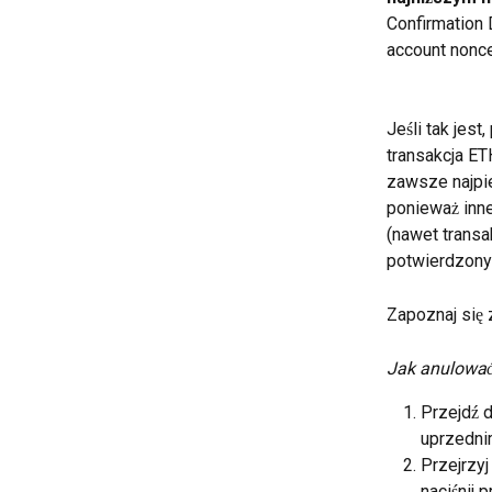
Confirmation D
account nonce
Jeśli tak jes
transakcja ET
zawsze najpie
ponieważ inne
(nawet transa
potwierdzony
Zapoznaj się 
Jak anulować
Przejdź d
uprzednim
Przejrzyj
naciśnij p