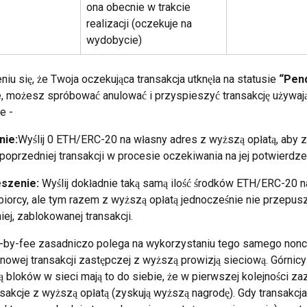
ona obecnie w trakcie 
realizacji (oczekuje na 
wydobycie)
niu się, że Twoja oczekująca transakcja utknęła na statusie 
“Pen
e, możesz spróbować anulować i przyspieszyć transakcję używaj
e -
nie:
Wyślij 0 ETH/ERC-20 na własny adres z wyższą opłatą, aby 
 poprzedniej transakcji w procesie oczekiwania na jej potwierdze
szenie: 
Wyślij dokładnie taką samą ilość środków ETH/ERC-20 n
iorcy, ale tym razem z wyższą opłatą jednocześnie nie przepusz
ej, zablokowanej transakcji.
e-by-fee zasadniczo polega na wykorzystaniu tego samego nonc
nowej transakcji zastępczej z wyższą prowizją sieciową. Górnicy
ją bloków w sieci mają to do siebie, że w pierwszej kolejności za
nsakcje z wyższą opłatą (zyskują wyższą nagrodę). Gdy transakcj