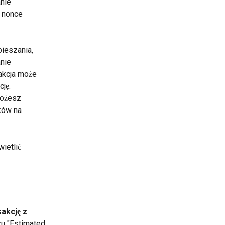
nie 
 nonce 
ieszania, 
nie 
akcja może 
ję. 
możesz 
ków na 
wietlić 
akcję z 
zu "Estimated 