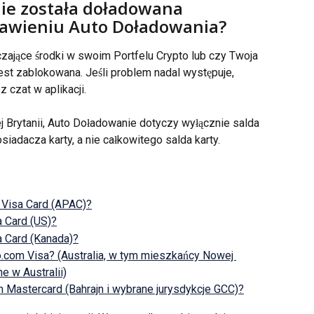
ie została doładowana 
tawieniu Auto Doładowania?
ające środki w swoim Portfelu Crypto lub czy Twoja 
est zablokowana. Jeśli problem nadal występuje, 
z czat w aplikacji.
iej Brytanii, Auto Doładowanie dotyczy wyłącznie salda 
adacza karty, a nie całkowitego salda karty.
 Visa Card (APAC)?
a Card (US)?
a Card (Kanada)?
o.com Visa? (Australia, w tym mieszkańcy Nowej 
e w Australii)
om Mastercard (Bahrajn i wybrane jurysdykcje GCC)?