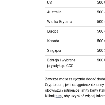
US
500
Australia
500
Wielka Brytania
500 
Europa
500 
Kanada
500
Singapur
500
Bahrajn i wybrane 
500
jurysdykcje GCC
Zawsze możesz ręcznie dodać dodatk
Crypto.com, jeśli osiągniesz dzienny
obowiązują istniejące limity karty (t
Kliknij 
tutaj
, aby uzyskać więcej inform