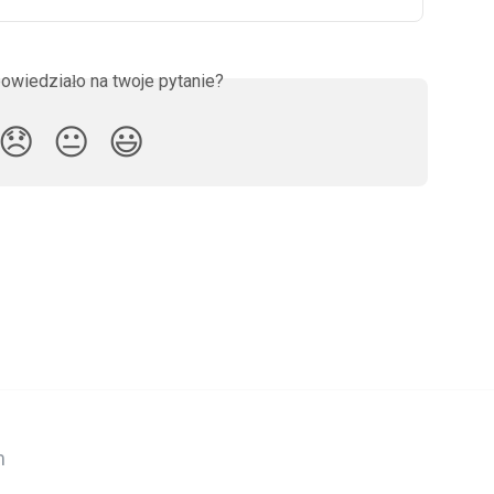
owiedziało na twoje pytanie?
😞
😐
😃