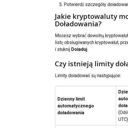
Potwierdź szczegóły doładowa
Jakie kryptowaluty m
Doładowania?
Możesz wybrać dowolną kryptowalut
listę obsługiwanych kryptowalut, prz
i stuknij 
Doładuj
.
Czy istnieją limity d
Limity doładowań są następujące:
Dzie
aut
Dzienny limit 
doł
automatycznego 
(Odś
doładowania
UTC)