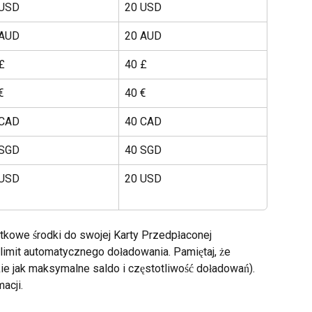
 USD
20 USD
 AUD
20 AUD
£
40 £
€
40 €
 CAD
40 CAD
 SGD
40 SGD
 USD
20 USD
owe środki do swojej Karty Przedpłaconej 
 limit automatycznego doładowania. Pamiętaj, że 
akie jak maksymalne saldo i częstotliwość doładowań). 
acji.