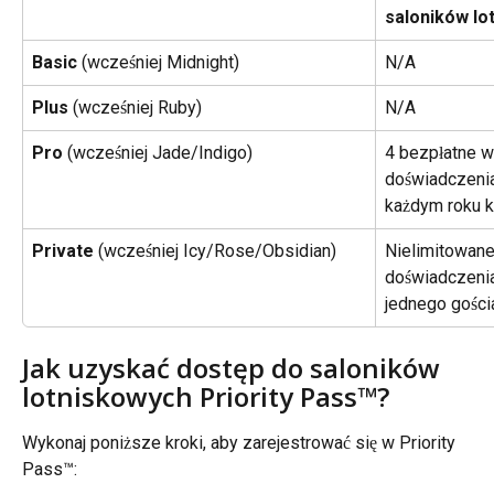
saloników lo
Basic 
(wcześniej Midnight)
N/A
Plus 
(wcześniej Ruby)
N/A
Pro 
(wcześniej Jade/Indigo)
4 bezpłatne we
doświadczenia
każdym roku 
Private
 (wcześniej Icy/Rose/Obsidian)
Nielimitowane
doświadczenia
jednego gości
Jak uzyskać dostęp do saloników 
lotniskowych Priority Pass™?
Wykonaj poniższe kroki, aby zarejestrować się w Priority 
Pass™: