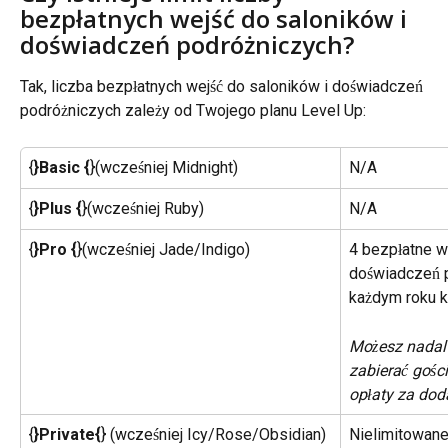
bezpłatnych wejść do saloników i 
doświadczeń podróżniczych?
Tak, liczba bezpłatnych wejść do saloników i doświadczeń 
podróżniczych zależy od Twojego planu Level Up:
{
}Basic {
}(wcześniej Midnight)
N/A
{
}Plus {
}(wcześniej Ruby)
N/A
{
}Pro {
}(wcześniej Jade/Indigo)
4 bezpłatne we
doświadczeń p
każdym roku 
Możesz nadal 
zabierać gośc
opłaty za dod
{
}Private{
} (wcześniej Icy/Rose/Obsidian)
Nielimitowane