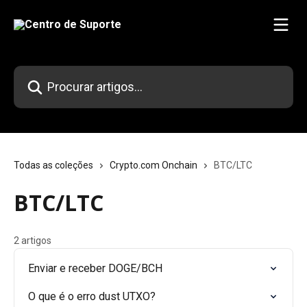
Ir para conteúdo principal
Procurar artigos...
Todas as coleções
Crypto.com Onchain
BTC/LTC
BTC/LTC
2 artigos
Enviar e receber DOGE/BCH
O que é o erro dust UTXO?