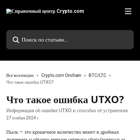
К основному содержимому
Поиск по статьям...
Все коллекции
Crypto.com Onchain
BTC/LTC
Что такое ошибка UTXO?
Что такое ошибка UTXO?
Информация об ошибке UTXO и способах её устранения
27 ноября 2024 г.
Пыль — это крошечное количество монет в дробных 
значениях и обычно меньше сетевого сбора/комисси за 