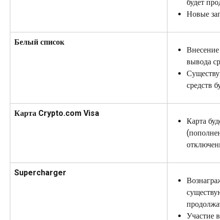
будет про
Новые за
Белый список
Внесение 
вывода ср
Существу
средств б
Карта Crypto.com Visa
Карта буд
(пополнен
отключен
Supercharger
Вознаграж
существу
продолжа
Участие в