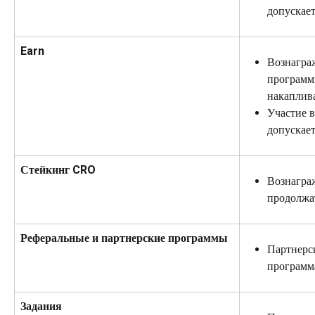
допускает
Earn
Вознагра
программ
накаплив
Участие в
допускает
Стейкинг CRO
Вознаграж
продолжа
Реферальные и партнерские программы
Партнерск
программа
Задания