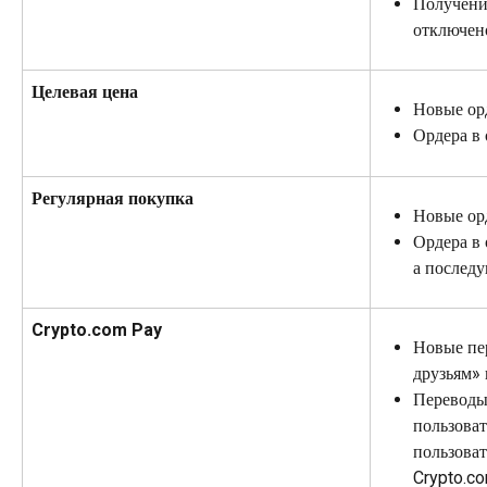
Получени
отключен
Целевая цена
Новые ор
Ордера в
Регулярная покупка
Новые ор
Ордера в
а послед
Crypto.com Pay
Новые пе
друзьям» 
Переводы
пользоват
пользова
Crypto.c