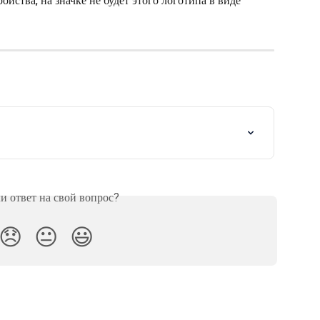
йства, на значке не будет этого логотипа в виде 
 ответ на свой вопрос?
😞
😐
😃