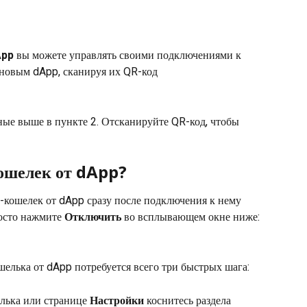
App
 вы можете управлять своими подключениями к 
 новым dApp, сканируя их QR-код
ые выше в пункте 2. Отсканируйте QR-код, чтобы 
ошелек от dApp?
-кошелек от dApp сразу после подключения к нему 
осто нажмите 
Отключить
 во всплывающем окне ниже:
шелька от dApp потребуется всего три быстрых шага:
лька или странице 
Настройки
 коснитесь раздела 