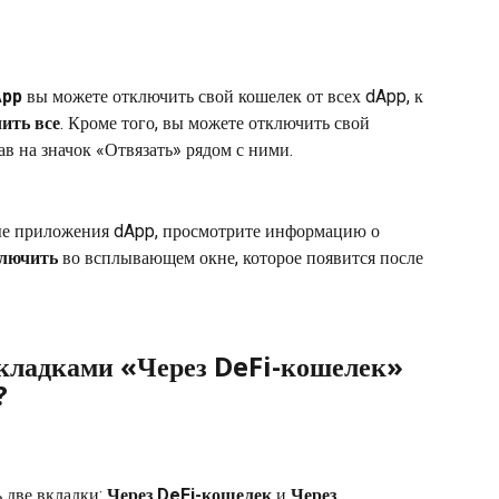
App
 вы можете отключить свой кошелек от всех dApp, к 
ить все
. Кроме того, вы можете отключить свой 
в на значок «Отвязать» рядом с ними.
ые приложения dApp, просмотрите информацию о 
лючить
 во всплывающем окне, которое появится после 
вкладками «Через DeFi-кошелек» 
?
ь две вкладки: 
Через DeFi-кошелек
 и 
Через 