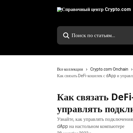
К основному содержимому
Поиск по статьям...
Все коллекции
Crypto.com Onchain
Как связать DeFi-кошелек с dApp и управ
Как связать DeFi
управлять подк
Узнайте, как управлять подключения
dApp на настольном компьютере