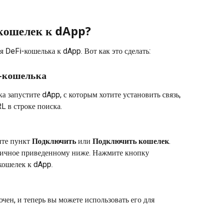
кошелек к dApp?
 DeFi-кошелька к dApp. Вот как это сделать:
i-кошелька
а запустите dApp, с которым хотите установить связь, 
L в строке поиска.
те пункт 
Подключить
 или 
Подключить кошелек
. 
гичное приведенному ниже. Нажмите кнопку 
 кошелек к dApp.
ен, и теперь вы можете использовать его для 