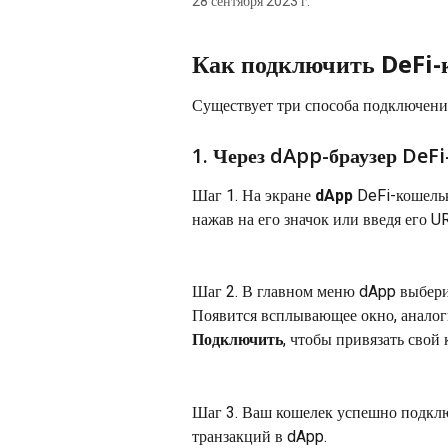
28 сентября 2023 г.
Как подключить DeFi-
Существует три способа подключения
1. Через dApp-браузер DeF
Шаг 1. На экране 
dApp
 DeFi-кошельк
нажав на его значок или введя его UR
Шаг 2. В главном меню dApp выбери
Появится всплывающее окно, анало
Подключить
, чтобы привязать свой
Шаг 3. Ваш кошелек успешно подключ
транзакций в dApp.