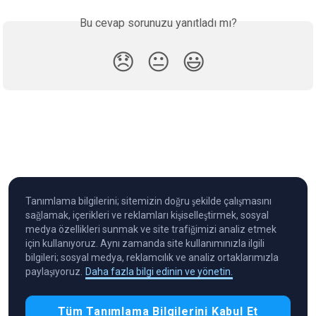
Bu cevap sorunuzu yanıtladı mı?
😞
😐
😃
Tanımlama bilgilerini; sitemizin doğru şekilde çalışmasını
sağlamak, içerikleri ve reklamları kişiselleştirmek, sosyal
medya özellikleri sunmak ve site trafiğimizi analiz etmek
için kullanıyoruz. Aynı zamanda site kullanımınızla ilgili
bilgileri; sosyal medya, reklamcılık ve analiz ortaklarımızla
paylaşıyoruz.
Daha fazla bilgi edinin ve yönetin.
Cryptocurrency in Every Wallet™
Tüm Tanımlama Bilgilerini Kabul Et