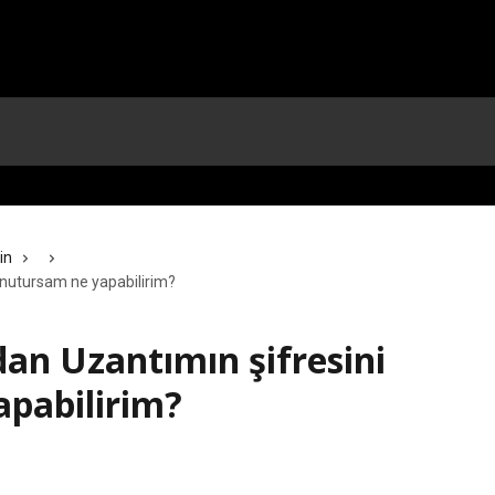
in
unutursam ne yapabilirim?
an Uzantımın şifresini
pabilirim?