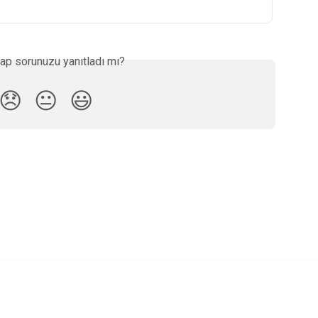
ap sorunuzu yanıtladı mı?
😞
😐
😃