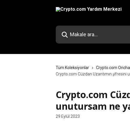
Ana içeriğe geç
Makale ara...
Tüm Koleksiyonlar
Crypto.com Oncha
Crypto.com Cüzdan Uzantımın şifresini 
Crypto.com Cüzd
unutursam ne ya
29 Eylül 2023