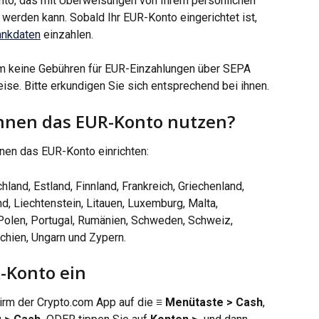
to, das mit Überweisungen von Ihrem persönlichen 
werden kann. Sobald Ihr EUR-Konto eingerichtet ist, 
ankdaten
 einzahlen.
om keine Gebühren für EUR-Einzahlungen über SEPA 
ise. Bitte erkundigen Sie sich entsprechend bei ihnen.
nnen das EUR-Konto nutzen?
nen das EUR-Konto einrichten:
land, Estland, Finnland, Frankreich, Griechenland, 
land, Liechtenstein, Litauen, Luxemburg, Malta, 
Polen, Portugal, Rumänien, Schweden, Schweiz, 
chien, Ungarn und Zypern.
R-Konto ein
irm der Crypto.com App auf die 
≡ Menütaste > Cash
, 