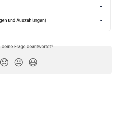
agen und Auszahlungen)
s deine Frage beantwortet?
😞
😐
😃