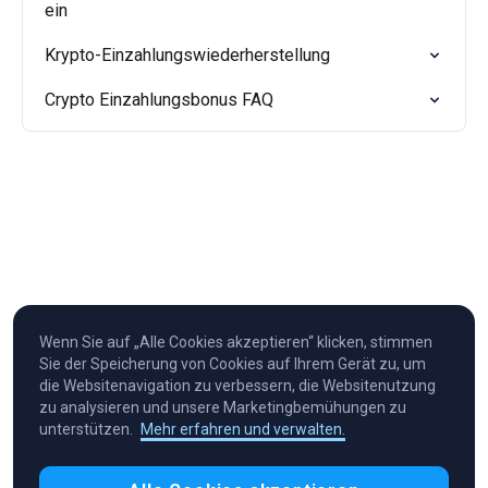
ein
Krypto-Einzahlungswiederherstellung
Crypto Einzahlungsbonus FAQ
Wenn Sie auf „Alle Cookies akzeptieren“ klicken, stimmen
Sie der Speicherung von Cookies auf Ihrem Gerät zu, um
die Websitenavigation zu verbessern, die Websitenutzung
zu analysieren und unsere Marketingbemühungen zu
unterstützen.
Mehr erfahren und verwalten.
Cryptocurrency in Every Wallet™