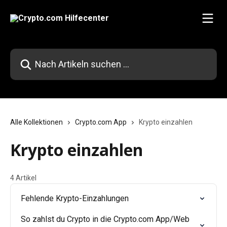
Zum Hauptinhalt springen
Nach Artikeln suchen …
Alle Kollektionen
Crypto.com App
Krypto einzahlen
Krypto einzahlen
4 Artikel
Fehlende Krypto-Einzahlungen
So zahlst du Crypto in die Crypto.com App/Web