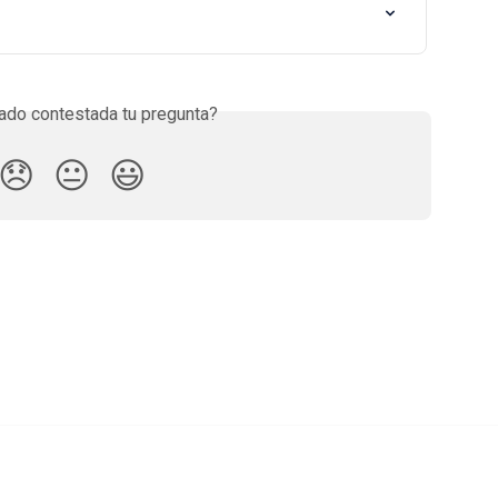
do contestada tu pregunta?
😞
😐
😃