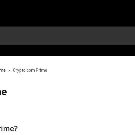
ime
Crypto.com Prime
me
rime?