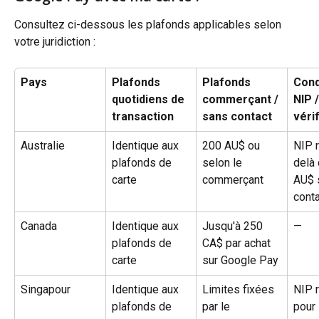
Consultez ci-dessous les plafonds applicables selon 
votre juridiction :
Pays
Plafonds 
Plafonds 
Cond
quotidiens de 
commerçant / 
NIP /
transaction
sans contact
véri
Australie
Identique aux 
200 AU$ ou 
NIP 
plafonds de 
selon le 
delà
carte
commerçant
AU$ 
cont
Canada
Identique aux 
Jusqu'à 250 
—
plafonds de 
CA$ par achat 
carte
sur Google Pay
Singapour
Identique aux 
Limites fixées 
NIP r
plafonds de 
par le 
pour 