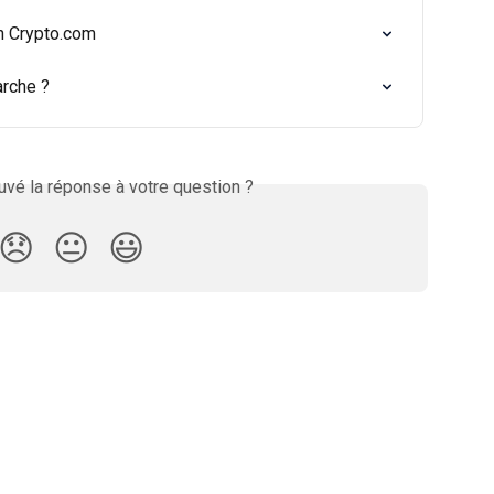
on Crypto.com
arche ?
vé la réponse à votre question ?
😞
😐
😃