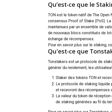
Qu’est-ce que le Stak
TON est le token natif de The Open 
consensus Proof of Stake (PoS). La sé
maintenues par un ensemble de valid
de nouveaux blocs constitués de lots
échange de récompenses.
Pour en savoir plus sur le staking, co
Qu'est-ce que Tonstak
Tonstakers est un protocole de stakin
générer du rendement, les utilisateu
Staker des tokens TON et recevo
Le protocole de staking liquide
et recevront des récompenses d
La valeur du token de réception 
de staking générées au fil du t
Pour en savoir plus sur Tonstakers, 