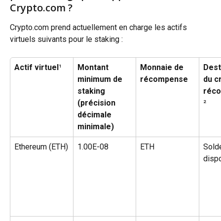
Crypto.com ?
Crypto.com prend actuellement en charge les actifs 
virtuels suivants pour le staking :
Actif virtuel
¹
Montant 
Monnaie de 
Dest
minimum de 
récompense
du c
staking 
réc
(précision 
²
décimale 
minimale)
Ethereum (ETH)
1.00E-08
ETH
Sold
disp