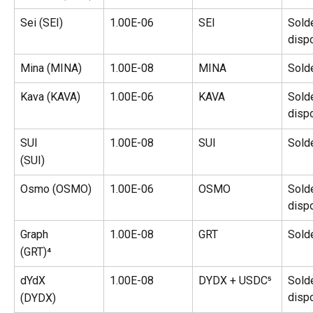
Sei (SEI)
1.00E-06
SEI
Sold
disp
Mina (MINA)
1.00E-08
MINA
Sold
Kava (KAVA)
1.00E-06
KAVA
Sold
disp
SUI
1.00E-08
SUI
Sold
(SUI)
Osmo (OSMO)
1.00E-06
OSMO
Sold
disp
Graph
1.00E-08
GRT
Sold
(GRT)⁴
dYdX
1.00E-08
DYDX + USDC⁵
Sold
disp
(DYDX)