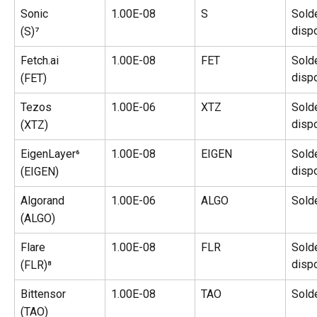
Sonic
1.00E-08
S
Sold
disp
(S)⁷
Fetch.ai
1.00E-08
FET
Sold
disp
(FET)
Tezos
1.00E-06
XTZ
Sold
disp
(XTZ)
EigenLayer⁶
1.00E-08
EIGEN
Sold
disp
(EIGEN)
Algorand
1.00E-06
ALGO
Sold
(ALGO)
Flare
1.00E-08
FLR
Sold
disp
(FLR)⁸
Bittensor
1.00E-08
TAO
Sold
(TAO)