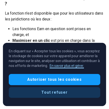
?
La fonction n'est disponible que pour les utilisateurs dans 
les juridictions où les deux :
Les fonctions Earn en question sont prises en 
charge, et
Maximiser en un clic
 est pris en charge dans la 
juridiction de la version de l'application Crypto.com
En cliquant sur « Accepter tous les cookies », vous acceptez
le stockage de cookies sur votre appareil pour améliorer la
navigation sur le site, analyser son utilisation et contribuer à
Si vous ne parvenez pas à trouver 
Maximiser les 
nos efforts de marketing.
En savoir plus et gérer.
récompenses en un clic
 dans l'onglet 
Earn
, c'est peut-
être parce que :
Autoriser tous les cookies
Limitations de juridiction
Manque de tokens éligibles dans votre Portefeuille 
Tout refuser
Crypto