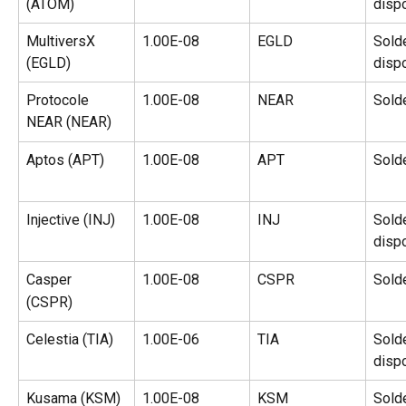
(ATOM)
disp
MultiversX 
1.00E-08
EGLD
Sold
(EGLD)
disp
Protocole 
1.00E-08
NEAR
Sold
NEAR (NEAR)
Aptos (APT)
1.00E-08
APT
Sold
Injective (INJ)
1.00E-08
INJ
Sold
disp
Casper
1.00E-08
CSPR
Sold
(CSPR)
Celestia (TIA)
1.00E-06
TIA
Sold
disp
Kusama (KSM)
1.00E-08
KSM
Sold