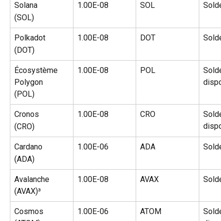
Solana
1.00E-08
SOL
Sold
(SOL)
Polkadot
1.00E-08
DOT
Sold
(DOT)
Écosystème 
1.00E-08
POL
Sold
Polygon
disp
(POL)
Cronos
1.00E-08
CRO
Sold
disp
(CRO)
Cardano
1.00E-06
ADA
Sold
(ADA)
Avalanche 
1.00E-08
AVAX
Sold
(AVAX)³
Cosmos 
1.00E-06
ATOM
Sold