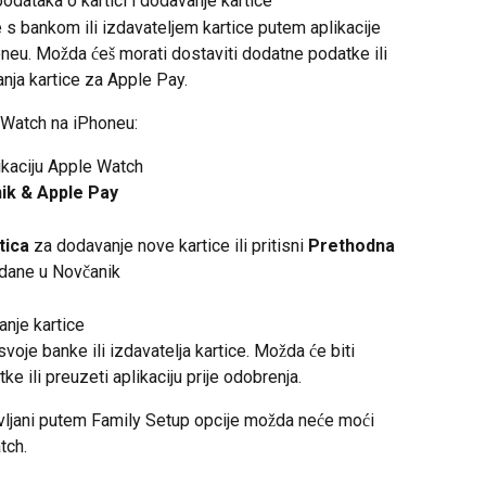
odataka o kartici i dodavanje kartice
 s bankom ili izdavateljem kartice putem aplikacije 
u. Možda ćeš morati dostaviti dodatne podatke ili 
anja kartice za Apple Pay.
 Watch na iPhoneu:
ikaciju Apple Watch
ik & Apple Pay
tica
 za dodavanje nove kartice ili pritisni 
Prethodna 
odane u Novčanik
anje kartice
oje banke ili izdavatelja kartice. Možda će biti 
e ili preuzeti aplikaciju prije odobrenja.
ljani putem Family Setup opcije možda neće moći 
tch.