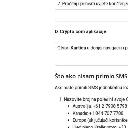
7. Pročitaj i prihvati uvjete korištenja
Iz Crypto.com aplikacije
Otvori 
Kartica
 u donjoj navigaciji i p
Što ako nisam primio SMS
Ako niste primili SMS jednokratnu loz
Nazovite broj na poleđini svoje 
Australija: +61 2 7908 5798
Kanada: +1 844 707 7788
Europa (uključujući korisnik
Ujedinjeno Kraljevstvo: +33