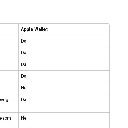
Apple Wallet
Da
Da
Da
Da
Ne
Novog 
Da
dresom 
Ne