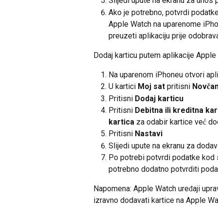
Slijedi upute na ekranu za unos p
Ako je potrebno, potvrdi podatke
Apple Watch na uparenome iPhone
preuzeti aplikaciju prije odobrav
Dodaj karticu putem aplikacije Apple
Na uparenom iPhoneu otvori apl
U kartici 
Moj sat
 pritisni 
Novčan
Pritisni
 Dodaj karticu
Pritisni 
Debitna ili kreditna kar
kartica
 za odabir kartice već d
Pritisni 
Nastavi
Slijedi upute na ekranu za dodav
Po potrebi potvrdi podatke kod sv
potrebno dodatno potvrditi podatk
Napomena: Apple Watch uređaji uprav
izravno dodavati kartice na Apple Wa