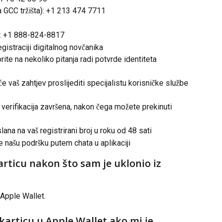
a GCC tržišta): +1 213 474 7711
e: +1 888-824-8817
gistraciji digitalnog novčanika
te na nekoliko pitanja radi potvrde identiteta 
e vaš zahtjev proslijediti specijalistu korisničke službe 
 verifikacija završena, nakon čega možete prekinuti 
na na vaš registrirani broj u roku od 48 sati
e našu podršku putem chata u aplikaciji
rticu nakon što sam je uklonio iz 
Apple Wallet.
articu u Apple Wallet ako mi je 