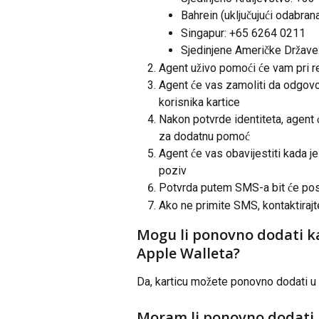
Bahrein (uključujući odabran
Singapur: +65 6264 0211
Sjedinjene Američke Držav
Agent uživo pomoći će vam pri re
Agent će vas zamoliti da odgovori
korisnika kartice
Nakon potvrde identiteta, agent ć
za dodatnu pomoć
Agent će vas obavijestiti kada je
poziv
Potvrda putem SMS-a bit će posla
Ako ne primite SMS, kontaktirajt
Mogu li ponovno dodati ka
Apple Walleta?
Da, karticu možete ponovno dodati u 
Moram li ponovno dodati k