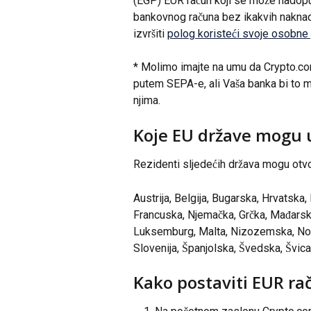
(EGP) EUR račun koji se može nadop
bankovnog računa bez ikakvih naknad
izvršiti 
polog koristeći svoje osobne
* Molimo imajte na umu da Crypto.co
putem SEPA-e, ali Vaša banka bi to mo
njima.
Koje EU države mogu 
Rezidenti sljedećih država mogu otvo
Austrija, Belgija, Bugarska, Hrvatska,
Francuska, Njemačka, Grčka, Mađarska, Is
Luksemburg, Malta, Nizozemska, Norv
Slovenija, Španjolska, Švedska, Švica
Kako postaviti EUR ra