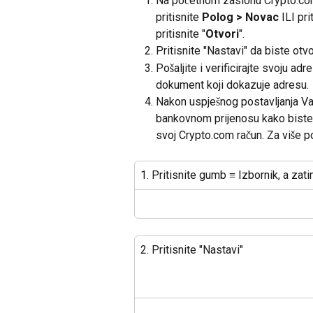
Na početnom zaslonu Crypto.com 
pritisnite 
Polog > Novac
 ILI pri
pritisnite "
Otvori
".
Pritisnite "Nastavi" da biste otvo
Pošaljite i verificirajte svoju ad
dokument koji dokazuje adresu.
Nakon uspješnog postavljanja V
bankovnom prijenosu kako biste 
svoj Crypto.com račun. Za više po
1. Pritisnite gumb ≡ Izbornik, a zat
2. Pritisnite "Nastavi"