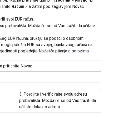
Aplikacije pritisnite gumb 
≡ Izbornik > Novac
 ILI 
tisnite 
Računi >
 a zatim pod zaglavljem Novac 
rili svoj EUR račun.
resu prebivališta. Možda će se od Vas tražiti da učitate 
ašeg EUR računa, pružaju se podaci o osobnom 
mogli položiti EUR sa svojeg bankovnog računa na 
jedinosti pogledajte Najčešća pitanja o 
polozima
.
im pritisnite Novac
3. Pošaljite i verificirajte svoju adresu 
prebivališta. Možda će se od Vas tražiti da 
učitate dokaz o adresi