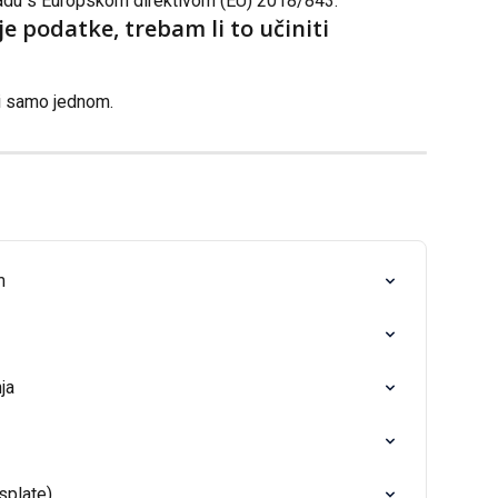
kladu s Europskom direktivom (EU) 2018/843.
e podatke, trebam li to učiniti 
i samo jednom.
m
ja
isplate)