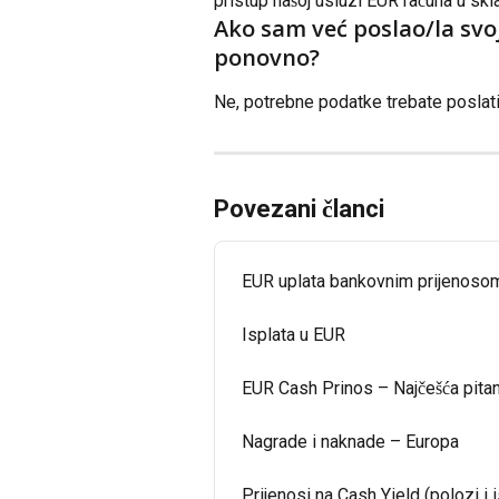
pristup našoj usluzi EUR računa u s
Ako sam već poslao/la svoj
ponovno?
Ne, potrebne podatke trebate poslat
Povezani članci
EUR uplata bankovnim prijenoso
Isplata u EUR
EUR Cash Prinos – Najčešća pitan
Nagrade i naknade – Europa
Prijenosi na Cash Yield (polozi i 