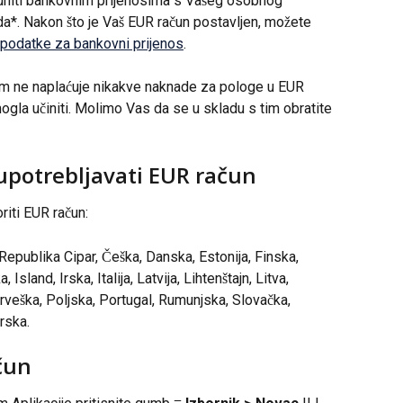
uniti bankovnim prijenosima s Vašeg osobnog 
a*. Nakon što je Vaš EUR račun postavljen, možete 
 podatke za bankovni prijenos
.
m ne naplaćuje nikakve naknade za pologe u EUR 
gla učiniti. Molimo Vas da se u skladu s tim obratite 
upotrebljavati EUR račun
riti EUR račun:
 Republika Cipar, Češka, Danska, Estonija, Finska, 
land, Irska, Italija, Latvija, Lihtenštajn, Litva, 
eška, Poljska, Portugal, Rumunjska, Slovačka, 
rska.
čun