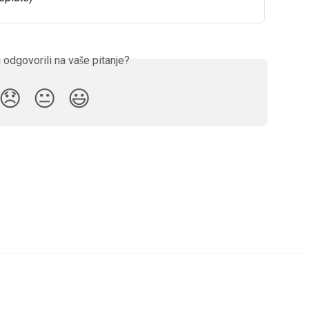
 odgovorili na vaše pitanje?
😞
😐
😃