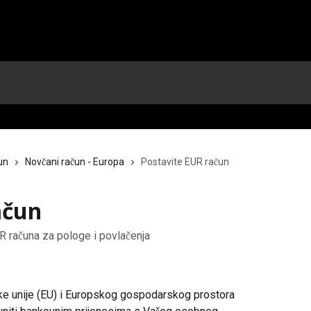
un
Novčani račun - Europa
Postavite EUR račun
ačun
R računa za pologe i povlačenja
e unije (EU) i Europskog gospodarskog prostora 